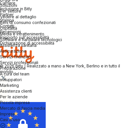
Carriere
Soluzioni
Inclusione in Bitly
Per settore
Partner
Vedere al dettaglio
Stampa
Beni di consumo confezionati
Contatti
Ospitalità
Recensioni
Media e intrattenimento
Rapporto sull'accessibilità
Software e hardware tecnologici
Dichiarazione di accessibilità
Assistenza sanitaria
Assicurazione
Servizi finanziari
Servizi professionali
© 2026 Bitly | Realizzato a mano a New York, Berlino e in tutto il
Preparazione
mondo.
A cura del team
sviluppatori
Marketing
Assistenza clienti
Per le aziende
Piccola impresa
Mercato di fascia media
Imprese
Casi d'uso