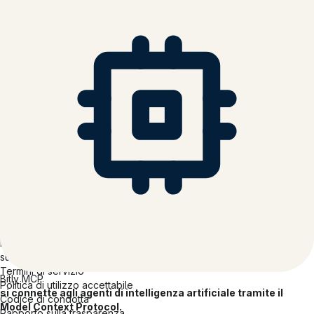
Tecnologia Software e hardware
Sanità
Assicurazioni
Servizi finanziari
Servizi professionali
Istruzione
Azienda
Informazioni su Bitly
Carriere
Inclusione in Bitly
Partner
Stampa
Contatti
Recensioni
Rapporto sull'accessibilità
Dichiarazione di accessibilità
Legal
Informativa sulla privacy Informativa
sui cookie
Termini di servizio
Bitly MCP
Politica di utilizzo accettabile
si connette agli agenti di intelligenza artificiale tramite il
Codice di condotta
Model Context Protocol.
Rapporto sulla trasparenza