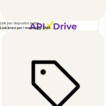
modo chiaro e a svolgere il lavoro in modo
efficiente.
Link per dispositivi mobili
Link brevi per i messaggi SMS
ApiX-Drive
ApiX-Drive è una soluzione senza codice che
consente di creare un'ampia gamma di integrazioni
senza bisogno di competenze specialistiche. La sua
interfaccia intuitiva e il processo di configurazione
semplice rendono l'automazione accessibile a tutti.
AudienceTap
AudienceTap è la piattaforma di SMS marketing