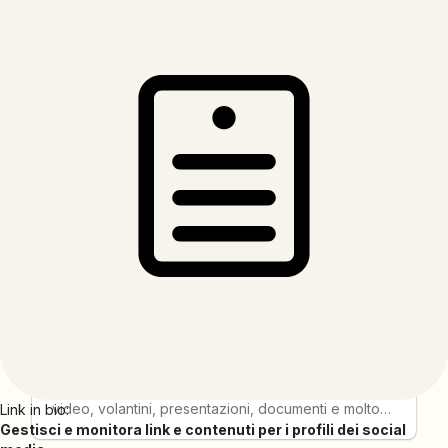
AddEvent
"AddEvent è un'azienda di software all'avanguardia
che fornisce soluzioni di marketing tramite
calendario e gestione eventi di prim'ordine a
migliaia di aziende in tutto il mondo. La nostra
piattaforma aiuta le organizzazioni a connettersi
con i propri utenti attraverso i calendari,
considerandoli un nuovo canale di marketing, e i
nostri strumenti sono utilizzati da centinaia di milioni
di persone ogni anno."
Adobe Express
Indipendentemente dal tuo livello di competenza,
Adobe Express, grazie all'intelligenza artificiale,
consente a te e al tuo team di creare post social,
video, volantini, presentazioni, documenti e molto
Link in bio:
altro di grande impatto, a casa, al lavoro e in
Gestisci e monitora link e contenuti per i profili dei social