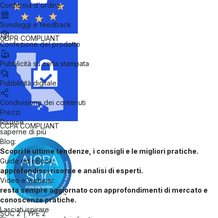
Conferma d'ordine
Sondaggi e feedback
GDPR
COMPLIANT
Confezione del prodotto
Pubblicità su carta stampata
Pubblicità digitale
Condivisione dei contenuti
Prezzi
Risorse
CCPA
COMPLIANT
saperne di più
Blog:
Scopri le ultime tendenze, i consigli e le migliori pratiche.
Guide ed eBook:
approfondisci risorse e analisi di esperti.
Video e webinar:
resta sempre aggiornato con approfondimenti di mercato e
conoscenze pratiche.
Lasciati ispirare
SOC 2
TYPE 2