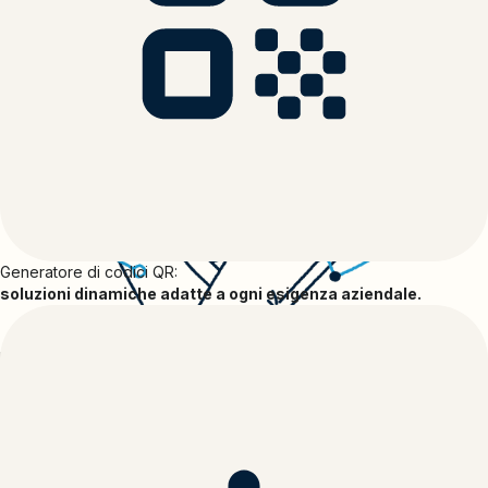
Generatore di codici QR:
soluzioni dinamiche adatte a ogni esigenza aziendale.
Mercato di app e integrazioni
Collega le tue app con Bitly
Scopri e collega le app che conosci e ami a Bitly per rendere i tuoi
flussi di lavoro più efficienti, le tue strategie di connessione più
efficaci e i tuoi link brevi e codici QR più performanti.
Trova gli strumenti con cui Bitly si integra, scopri i casi d'uso e