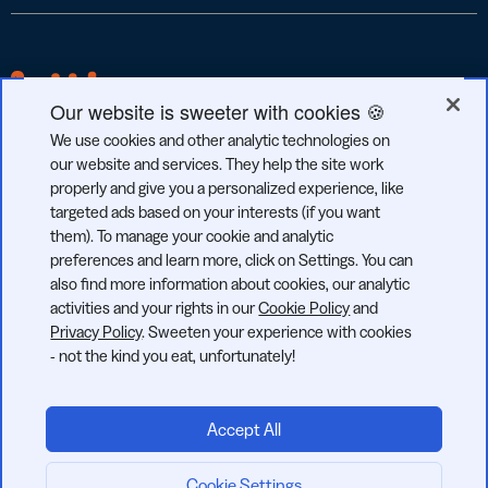
Our website is sweeter with cookies 🍪
We use cookies and other analytic technologies on
our website and services. They help the site work
properly and give you a personalized experience, like
targeted ads based on your interests (if you want
RGPD
CCPA
SOC 2
them). To manage your cookie and analytic
CUMPLIDO
CUMPLIDA
TIPO 2
preferences and learn more, click on Settings. You can
also find more information about cookies, our analytic
activities and your rights in our
Cookie Policy
and
Privacy Policy
. Sweeten your experience with cookies
- not the kind you eat, unfortunately!
© 2026 Bitly | Hecho con cariño en Nueva York City, Berlín y en
todo el mundo.
Accept All
Cookie Settings