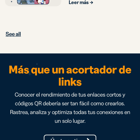
Leer más →
(And the One You
Can’t Skip)
See all
Más que un acortador de
links
Conocer el rendimiento de tus enlaces cortos y
códigos QR debería ser tan fácil como crearlos.
Rastrea, analiza y optimiza todas tus conexiones en
un solo lugar.