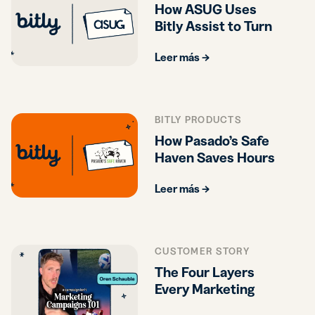
How ASUG Uses
Bitly Assist to Turn
Member Engagement
Leer más →
into Actionable
Insights
BITLY PRODUCTS
How Pasado’s Safe
Haven Saves Hours
On Reporting with
Leer más →
Bitly Assist
CUSTOMER STORY
The Four Layers
Every Marketing
Campaign Needs