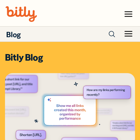
Skip Navigation
Menu
Blog
Menu
Bitly Blog
Search páginas