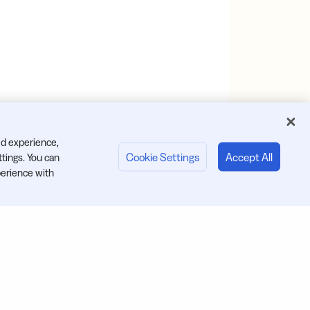
ed experience,
Cookie Settings
Accept All
ttings. You can
erience with
Jetzt starten:
Eine URL kürzen