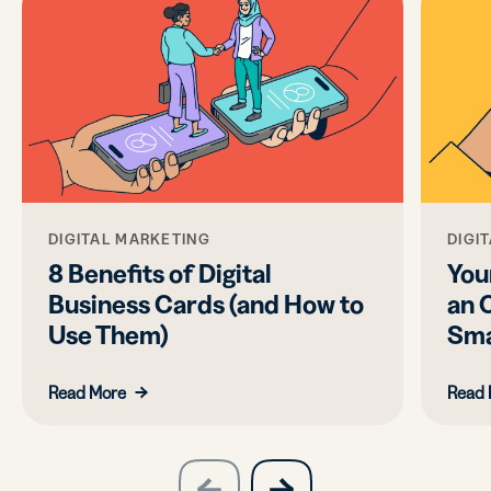
DIGITAL MARKETING
DIGI
8 Benefits of Digital
Your
Business Cards (and How to
an 
Use Them)
Sma
Read More
Read 
slide
next