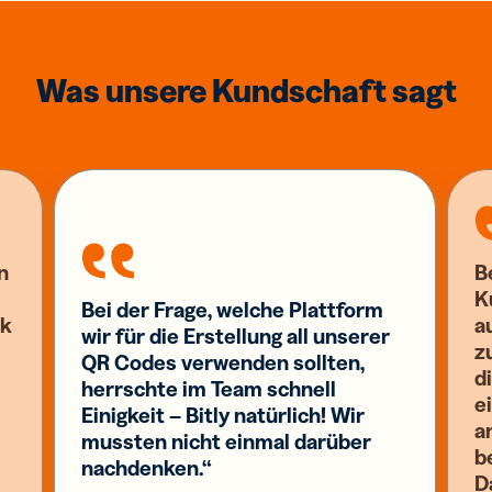
Was unsere Kundschaft sagt
n
B
K
Bei der Frage, welche Plattform
nk
a
wir für die Erstellung all unserer
z
QR Codes verwenden sollten,
d
herrschte im Team schnell
e
Einigkeit – Bitly natürlich! Wir
a
mussten nicht einmal darüber
b
nachdenken.“
D