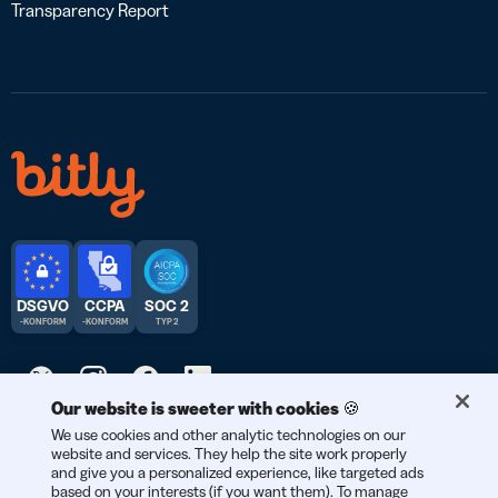
Transparency Report
DSGVO
CCPA
SOC 2
-KONFORM
-KONFORM
TYP 2
Our website is sweeter with cookies 🍪
© 2026 Bitly | Entwickelt mit Liebe in New York City, Berlin und
We use cookies and other analytic technologies on our
website and services. They help the site work properly
der ganzen Welt.
and give you a personalized experience, like targeted ads
based on your interests (if you want them). To manage