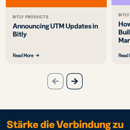
BITL
BITLY PRODUCTS
How
Announcing UTM Updates in
Bui
Bitly
Mar
Read More
Read 
slide
next
previous
slide
Stärke die Verbindung zu