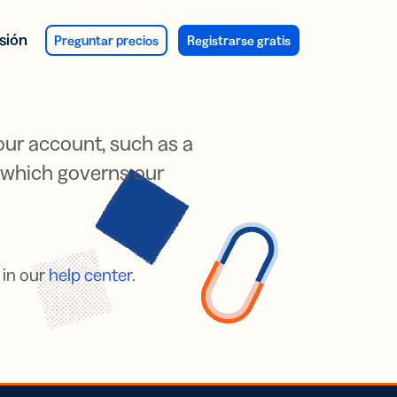
esión
Preguntar precios
Registrarse gratis
 your account, such as a
 which governs our
 in our
help center
.