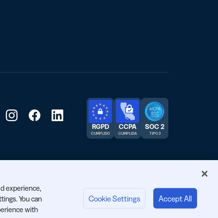
RGPD
CCPA
SOC 2
CUMPLIDO
CUMPLIDA
TIPO 2
ed experience,
Cookie Settings
Accept All
ttings. You can
erience with