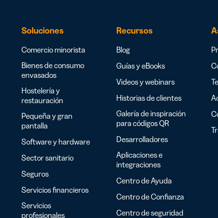
Soluciones
Recursos
A
Comercio minorista
Blog
Pr
Bienes de consumo
Guías y eBooks
Co
envasados
Videos y webinars
Te
Hostelería y
Historias de clientes
Ac
restauración
Galería de inspiración
C
Pequeña y gran
para códigos QR
pantalla
T
Desarrolladores
Software y hardware
Aplicaciones e
Sector sanitario
integraciones
Seguros
Centro de Ayuda
Servicios financieros
Centro de Confianza
Servicios
Centro de seguridad
profesionales