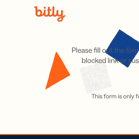
Skip Navigation
Please fill out the for
blocked link or s
This form is only 