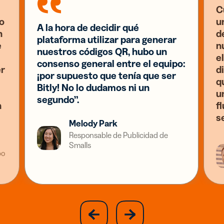
C
o
u
A la hora de decidir qué
n
d
plataforma utilizar para generar
e
n
nuestros códigos QR, hubo un
el
consenso general entre el equipo:
er
d
¡por supuesto que tenía que ser
q
Bitly! No lo dudamos ni un
u
segundo”.
n
f
s
Melody Park
Responsable de Publicidad de
Smalls
po
slide
next
previous
slide