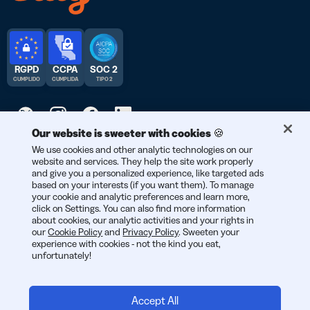
RGPD
CCPA
SOC 2
CUMPLIDO
CUMPLIDA
TIPO 2
Our website is sweeter with cookies 🍪
We use cookies and other analytic technologies on our
© 2026 Bitly | Hecho con cariño en Nueva York City, Berlín y en
website and services. They help the site work properly
todo el mundo.
and give you a personalized experience, like targeted ads
based on your interests (if you want them). To manage
your cookie and analytic preferences and learn more,
click on Settings. You can also find more information
about cookies, our analytic activities and your rights in
our
Cookie Policy
and
Privacy Policy
. Sweeten your
experience with cookies - not the kind you eat,
unfortunately!
Accept All