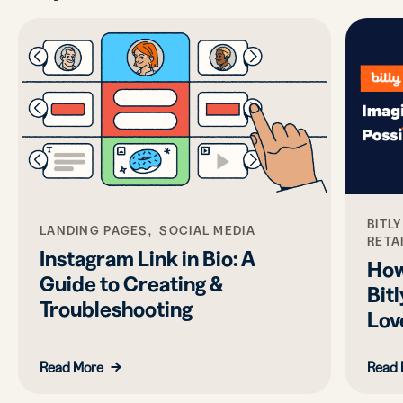
BITL
LANDING PAGES, SOCIAL MEDIA
RETA
Instagram Link in Bio: A
How
Guide to Creating &
Bit
Troubleshooting
Lov
Read More
Read 