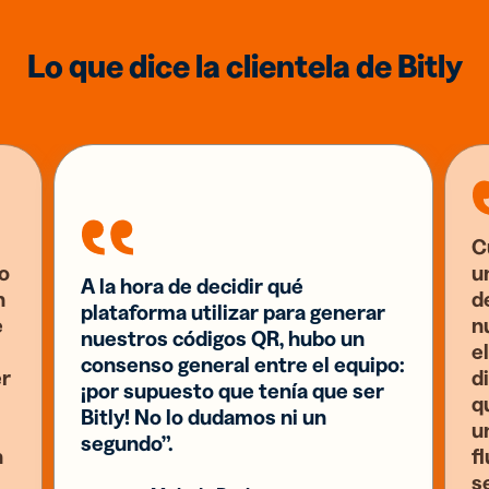
Lo que dice la clientela de Bitly
C
o
u
A la hora de decidir qué
n
d
plataforma utilizar para generar
e
n
nuestros códigos QR, hubo un
el
consenso general entre el equipo:
er
d
¡por supuesto que tenía que ser
q
Bitly! No lo dudamos ni un
u
segundo”.
n
f
s