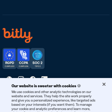
RGPD
CCPA
SOC 2
CUMPLIDO
CUMPLIDA
TIPO 2
Our website is sweeter with cookies 🍪
© 2026 Bitly | Hecho con cariño en Nueva York City, Berlín y en
We use cookies and other analytic technologies on our
website and services. They help the site work properly
todo el mundo.
and give you a personalized experience, like targeted ads
based on your interests (if you want them). To manage
your cookie and analytic preferences and learn more,