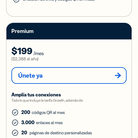
Premium
$199
/mes
(
$2,388
al año)
Únete ya
Amplía tus conexiones
Todo lo que incluye la tarifa Growth, además de:
200
códigos QR al mes
3.000
enlaces al mes
20
páginas de destino personalizadas