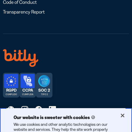
Code of Conduct
Transparency Report
RGPD
CCPA
SOC 2
CUMPLIDO
CUMPLIDA
TIPO 2
Our website is sweeter with cookies 🍪
© 2026 Bitly | Hecho con cariño en Nueva York City, Berlín y en
We use cookies and other analytic technologies on our
website and services. They help the site work properly
todo el mundo.