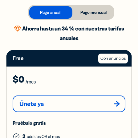
Pago anual
Pago mensual
Ahorra hasta un 34 % con nuestras tarifas
anuales
Free
Con anuncios
$0
/mes
Únete ya
Pruébalo gratis
2
códigos QR al mes