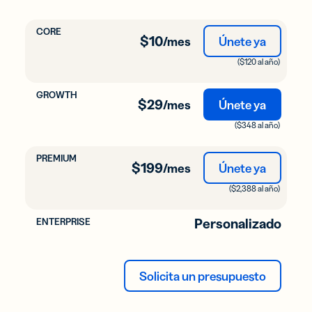
$10
/mes
Únete ya
($120 al año)
$29
/mes
Únete ya
($348 al año)
$199
/mes
Únete ya
($2,388 al año)
Personalizado
Solicita un presupuesto