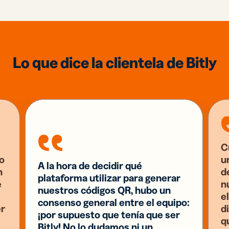
Lo que dice la clientela de Bitly
C
o
u
A la hora de decidir qué
n
d
plataforma utilizar para generar
e
n
nuestros códigos QR, hubo un
el
consenso general entre el equipo:
er
d
¡por supuesto que tenía que ser
q
Bitly! No lo dudamos ni un