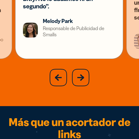
u
segundo”.
n
f
s
Melody Park
Responsable de Publicidad de
Smalls
po
slide
next
previous
slide
Más que un acortador de
links