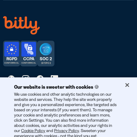
RGPD
CCPA
SOC 2
CONFORME AL
CONFORME AL
DI TIPO 2
Our website is sweeter with cookies 🍪
We use cookies and other analytic technologies on our
© 2026 Bitly | Realizzato con amore a New York City, Berlino e in
website and services. They help the site work properly
tutto il mondo.
and give you a personalized experience, like targeted ads
based on your interests (if you want them). To manage
your cookie and analytic preferences and learn more,
click on Settings. You can also find more information
about cookies, our analytic activities and your rights in
our
Cookie Policy
and
Privacy Policy
. Sweeten your
experience with cookies - not the kind you eat,