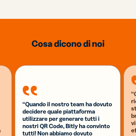
Cosa dicono di noi
“G
r
“Quando il nostro team ha dovuto
s
decidere quale piattaforma
b
utilizzare per generare tutti i
v
nostri QR Code, Bitly ha convinto
a
e
tutti! Non abbiamo dovuto