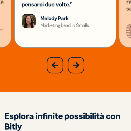
za
ra
pensarci due volte.”
s
Melody Park
Marketing Lead in Smalls
ie
slide
next
previous
slide
Esplora infinite possibilità con
Bitly