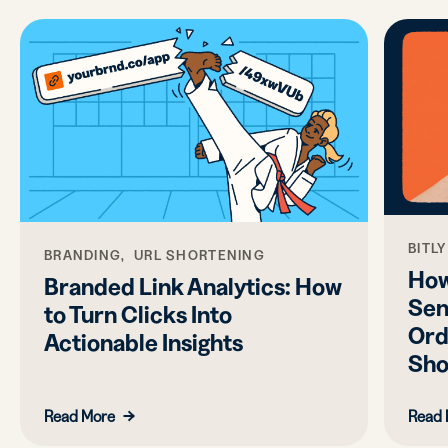
BITL
BRANDING, URL SHORTENING
How
Branded Link Analytics: How
Sen
to Turn Clicks Into
Ord
Actionable Insights
Sho
Read More
Read 