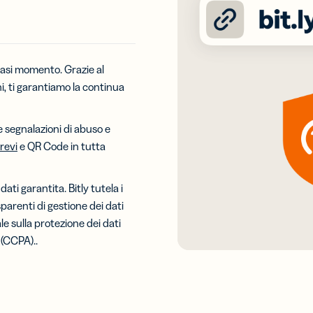
ietti da
Codici a
a digitali
barre 2D
rescere il
Aggiungi un
network
GS1 Digital
siasi momento. Grazie al
 biglietti
Link ai QR
ni, ti garantiamo la continua
isita
Code
ali
destinati alle
confezioni
 segnalazioni di abuso e
brevi
e QR Code in tutta
ati garantita. Bitly tutela i
parenti di gestione dei dati
e sulla protezione dei dati
 (CCPA).
.