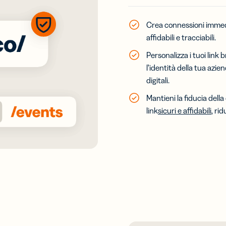
Crea connessioni immedi
affidabili e tracciabili.
Personalizza i tuoi link
l’identità della tua azie
digitali.
Mantieni la fiducia dell
link
sicuri e affidabili
, ri