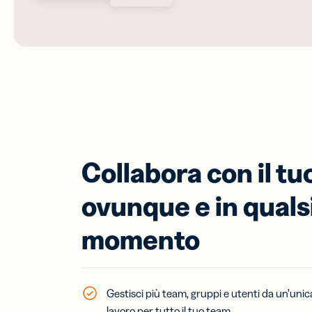
Collabora con il t
ovunque e in quals
momento
Gestisci più team, gruppi e utenti da un’unica
lavoro per tutto il tuo team.