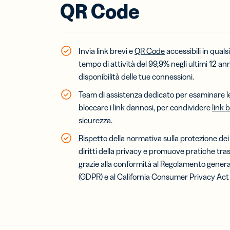
QR Code
Bigl
visit
Fai c
tuo 
Invia link brevi e
QR Code
accessibili in qual
con i
tempo di attività del 99,9% negli ultimi 12 an
da v
disponibilità delle tue connessioni.
digit
Team di assistenza dedicato per esaminare le
bloccare i link dannosi, per condividere
link 
sicurezza.
Rispetto della normativa sulla protezione dei d
diritti della privacy e promuove pratiche tras
grazie alla conformità al Regolamento general
(GDPR) e al California Consumer Privacy Act