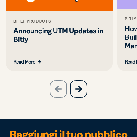
BITL
BITLY PRODUCTS
How
Announcing UTM Updates in
Bui
Bitly
Mar
Read More
Read 
slide
next
previous
slide
Raggiungi il tuo pubblico