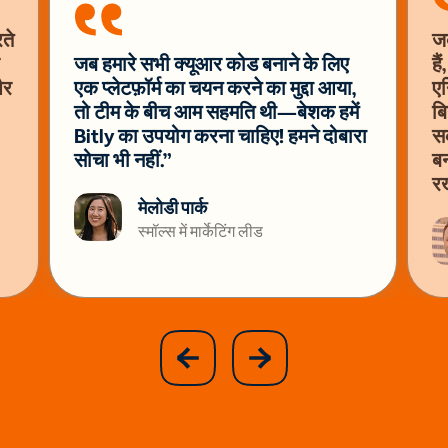
ते
जब
जब हमारे सभी क्यूआर कोड बनाने के लिए
है
और
एक प्लेटफ़ॉर्म का चयन करने का मुद्दा आया,
एन
तो टीम के बीच आम सहमति थी—बेशक हमें
बि
Bitly का उपयोग करना चाहिए! हमने दोबारा
सक
सोचा भी नहीं.”
बन
रख
मेलोडी पार्क
स्मॉल्स में मार्केटिंग लीड
slide
next
previous
slide