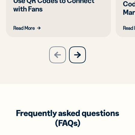
Use QR Codes to Connect
Cod
with Fans
Mar
Read More
Read 
slide
next
previous
slide
Frequently asked questions
(FAQs)