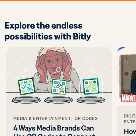
Explore the endless
possibilities with Bitly
DIGI
MEDIA & ENTERTAINMENT, QR CODES
ENTE
4 Ways Media Brands Can
How