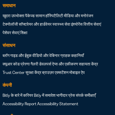
समाधान
खुदरा
उपभोक्ता पैकेज्ड सामान
हॉस्पिटैलिटी
मीडिया और मनोरंजन
टेक्नोलॉजी सॉफ्टवेयर और हार्डवेयर
स्वास्थ्य सेवा
इंश्योरेंस
वित्तीय सेवाएं
पेशेवर सेवाएं
शिक्षा
संसाधन
ब्लॉग
गाइड और ईबुक
वीडियो और वेबिनार
ग्राहक कहानियाँ
क्यूआर कोड प्रेरणा गैलरी
डेवलपर्स
ऐप्स और एकीकरण
सहायता केंद्र
Trust Center
सुरक्षा केंद्र
ब्राउज़र एक्सटेंशन
मोबाइल ऐप
कंपनी
Bitly के बारे में
करियर
Bitly में समावेश
भागीदार
प्रेस
संपर्क
समीक्षाएँ
Accessibility Report
Accessibility Statement