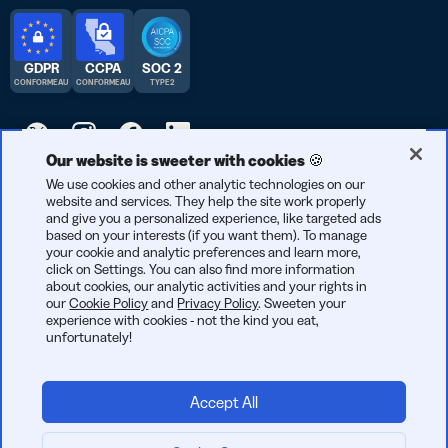
GDPR
CCPA
SOC 2
CONFORME AU
CONFORME AU
TYPE 2
Our website is sweeter with cookies 🍪
© 2026 Bitly | Fait avec soin à New York City, Berlin, et partout
We use cookies and other analytic technologies on our
website and services. They help the site work properly
dans le monde.
and give you a personalized experience, like targeted ads
based on your interests (if you want them). To manage
your cookie and analytic preferences and learn more,
click on Settings. You can also find more information
about cookies, our analytic activities and your rights in
our
Cookie Policy
and
Privacy Policy
. Sweeten your
experience with cookies - not the kind you eat,
unfortunately!
Accept All