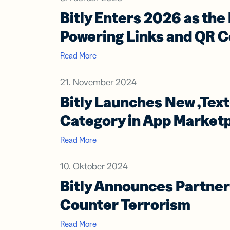
Erwe
Netz
Bitly Enters 2026 as th
virt
Powering Links and QR 
Visi
Read More
21. November 2024
Bitly Launches New ‚Text
Category in App Market
Read More
10. Oktober 2024
Bitly Announces Partner
Counter Terrorism
Read More