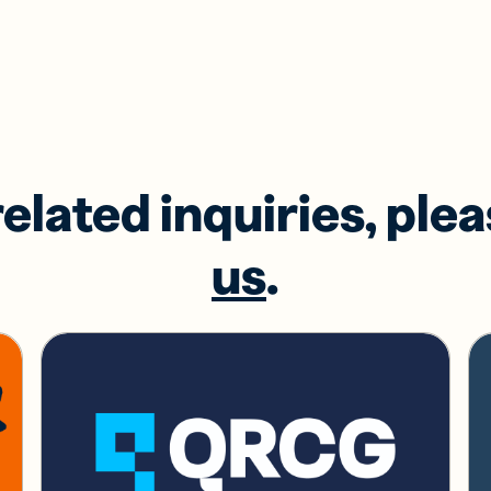
related inquiries, ple
us
.