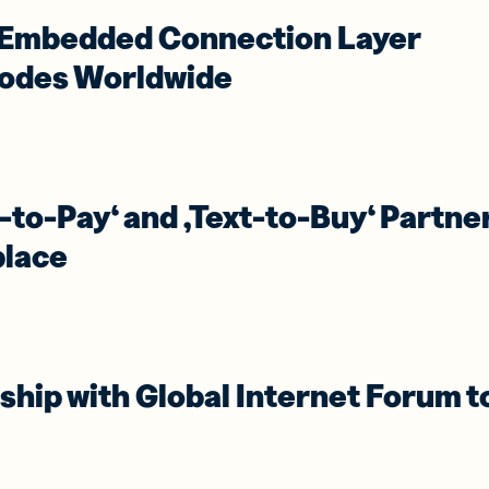
itere dein
Digital Link zu
werk mit
e Embedded Connection Layer
QR Codes für
uellen
Verpackungen
Codes Worldwide
tenkarten
hinzufügen
-to-Pay‘ and ‚Text-to-Buy‘ Partne
place
ship with Global Internet Forum t