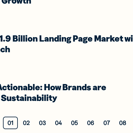
s Growth
1.9 Billion Landing Page Market w
nch
ctionable: How Brands are
Sustainability
01
02
03
04
05
06
07
08