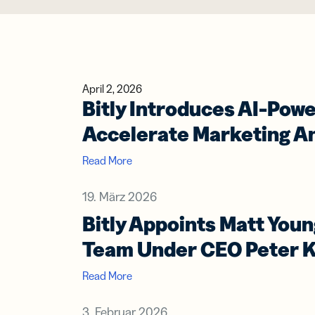
Mod
und prakti
FÜR TEAM
Con
Know-how 
FEATURES
Prot
einen Schri
Softwareen
Link
KI RESSO
Link
Marketing
MEHR AN
April 2, 2026
Cont
Bitly Introduces AI-Powe
Soci
Hilfe-Cent
Kundenser
orga
Hilfe-Cent
Accelerate Marketing An
und
Trust Cent
nach
Trust Cent
Read More
Mobi
Kurz
19. März 2026
SMS
Bitly Appoints Matt You
Nac
Team Under CEO Peter K
Read More
Digi
Visi
3. Februar 2026