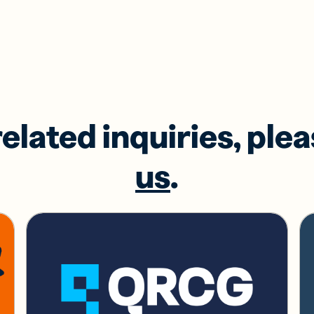
related inquiries, ple
us
.