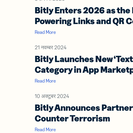
कार्ड
Bitly Enters 2026 as th
अपना
बढ़ाएं
Powering Links and QR 
Read More
21 नवम्बर 2024
Bitly Launches New ‘Text
Category in App Market
Read More
10 अक्टूबर 2024
Bitly Announces Partner
Counter Terrorism
Read More