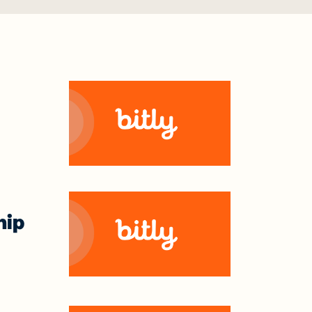
 एक हैं?
्री साझा
नें
ा
ूमेंटेशन
ter
hip