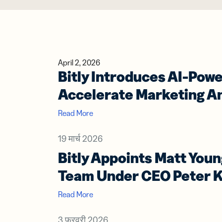
आगे रहें
डेवलपर्स
एआई संसाधन
फ़ीचर्स
उत्तर पाएं
मार्केटिंग
सहायता केंद्र
लिंक
सहायता केंद्र
April 2, 2026
ग्राहक सेवा
सोशल
Trust Cent
Bitly Introduces AI-Powe
प्रो
Trust Cent
लिए 
Accelerate Marketing An
सामग
क्यूर
Read More
करें
मोबा
19 मार्च 2026
एसएम
Bitly Appoints Matt You
के लि
लिंक
Team Under CEO Peter K
Read More
डिज
बिजने
वर्च
3 फ़रवरी 2026