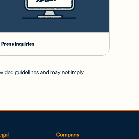
Press Inquiries
ovided guidelines and may not imply
egal
Company