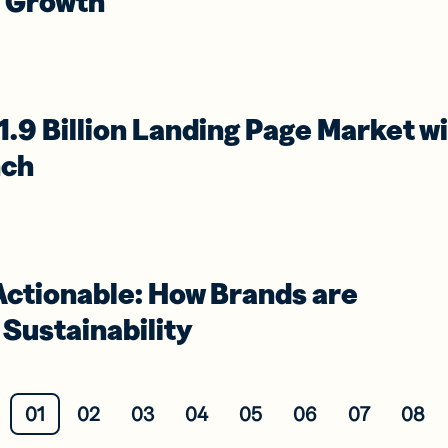
s Growth
1.9 Billion Landing Page Market w
nch
ctionable: How Brands are
Sustainability
01
02
03
04
05
06
07
08