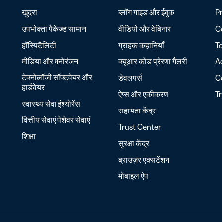
खुदरा
ब्लॉग
गाइड और ईबुक
Pr
उपभोक्ता पैकेज्ड सामान
वीडियो और वेबिनार
Co
हॉस्पिटैलिटी
ग्राहक कहानियाँ
Te
मीडिया और मनोरंजन
क्यूआर कोड प्रेरणा गैलरी
Ac
टेक्नोलॉजी सॉफ्टवेयर और
डेवलपर्स
C
हार्डवेयर
ऐप्स और एकीकरण
T
स्वास्थ्य सेवा
इंश्योरेंस
सहायता केंद्र
वित्तीय सेवाएं
पेशेवर सेवाएं
Trust Center
शिक्षा
सुरक्षा केंद्र
ब्राउज़र एक्सटेंशन
मोबाइल ऐप