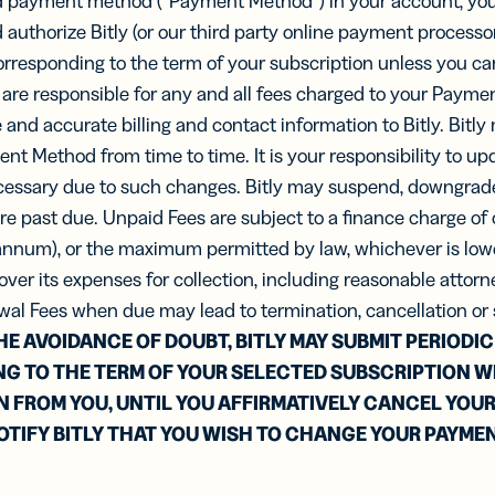
d payment method (“Payment Method”) in your account, you
uthorize Bitly (or our third party online payment processor
orresponding to the term of your subscription unless you c
 are responsible for any and all fees charged to your Payme
and accurate billing and contact information to Bitly. Bit
nt Method from time to time. It is your responsibility to 
ecessary due to such changes. Bitly may suspend, downgrade
are past due. Unpaid Fees are subject to a finance charge of
num), or the maximum permitted by law, whichever is lower. 
over its expenses for collection, including reasonable attorne
wal Fees when due may lead to termination, cancellation or
HE AVOIDANCE OF DOUBT, BITLY MAY SUBMIT PERIODI
G TO THE TERM OF YOUR SELECTED SUBSCRIPTION 
 FROM YOU, UNTIL YOU AFFIRMATIVELY CANCEL YOU
OTIFY BITLY THAT YOU WISH TO CHANGE YOUR PAYM