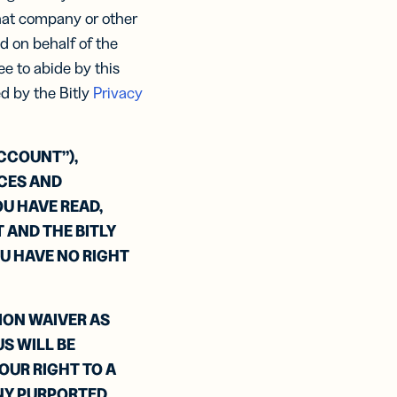
ales:
ones
that company or other
ona.
licidad
mación
d on behalf of the
tal
 una
ara,
ee to abide by this
as?
iones
usión de
ACIÓN
ed by the Bitly
Privacy
relo
tenido
ápidas
ación
talo ya
CCOUNT”),
ICES AND
OU HAVE READ,
 AND THE BITLY
OU HAVE NO RIGHT
ION WAIVER AS
US WILL BE
OUR RIGHT TO A
ANY PURPORTED