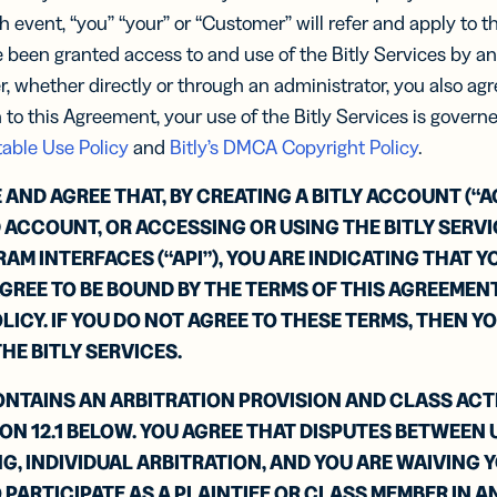
rear y
programación
seman
integraci
elo
 event, “you” “your” or “Customer” will refer and apply to 
funci
Pub
zar el
y adaptadas
 web
Infor
ve been granted access to and use of the Bitly Services by an
digi
¿Eres
imiento
para móviles
por
PO
POR EMPRESA
más cl
los
, whether directly or through an administrator, you also agr
de ell
 DE IA
MÁS
la
decis
Dif
INFORM
 to this Agreement, your use of the Bitly Services is govern
descúb
 sobre el
S
ión
Pequeñas
con
más r
ayuda
Programación
table Use Policy
and
Bitly’s DMCA Copyright Policy
.
empresas
API y
document
consúl
 en la bio
Enlaces de
Catálogo de
ND AGREE THAT, BY CREATING A BITLY ACCOUNT (“A
Medianas
marca
Centro de
cciona y
integraciones
empresas
confianza
A RESPUESTAS
Personaliza
 ACCOUNT, OR ACCESSING OR USING THE BITLY SERV
rear links
enlaces con
 cliente
ntenido
M INTERFACES (“API”), YOU ARE INDICATING THAT Y
Grandes empresas
la URL de tu
 perfiles
ayuda
Programación
REE TO BE BOUND BY THE TERMS OF THIS AGREEMENT
marca
edes
ales
ICY. IF YOU DO NOT AGREE TO THESE TERMS, THEN Y
Catálogo de
integraciones
HE BITLY SERVICES.
ces para
Campañas
ositivos
con UTM
NTAINS AN ARBITRATION PROVISION AND CLASS ACT
iles
Rastrea
s cortos
enlaces y
ON 12.1 BELOW. YOU AGREE THAT DISPUTES BETWEEN 
a
códigos QR
G, INDIVIDUAL ARBITRATION, AND YOU ARE WAIVING Y
sajes
con
S
O PARTICIPATE AS A PLAINTIFF OR CLASS MEMBER IN 
parámetros