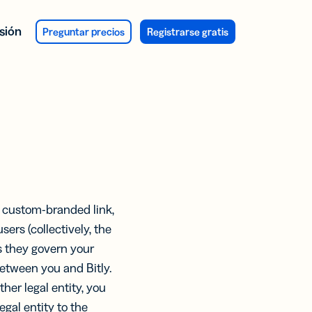
esión
Preguntar precios
Registrarse gratis
ACIONES
DES
DE USO
DES
firmación
pedidos
uestas y
CTOS DE
E DE
entarios
y Integration
IGACIÓN
ng, custom-branded link,
ers (collectively, the
aquetado
ntamos
cidad,
productos
as they govern your
Assist y
 % de
between you and Bitly.
va Integration
licidad
ersonas
her legal entity, you
resa
menes
be qué
gal entity to the
las