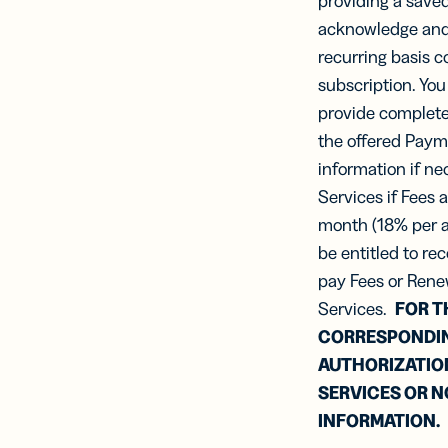
providing a save
acknowledge and a
recurring basis c
subscription. You
provide complete 
the offered Payme
information if n
Services if Fees 
month (18% per an
be entitled to rec
pay Fees or Rene
Services.
FOR T
CORRESPONDIN
AUTHORIZATION
SERVICES OR N
INFORMATION.