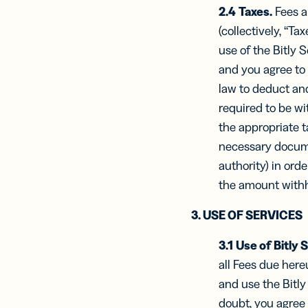
2.4
Taxes.
Fees ar
(collectively, “Ta
use of the Bitly S
and you agree to 
law to deduct an
required to be wi
the appropriate t
necessary documen
authority) in ord
the amount withh
3. USE OF SERVICES
3.1
Use of Bitly 
all Fees due here
and use the
Bitl
doubt, you agree 