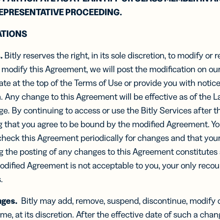
UTM
EPRESENTATIVE PROCEEDING.
etas de
Códigos de
ATIONS
ta
barras 2D
tales
Añade un GS1
.
Bitly reserves the right, in its sole discretion, to modify or
ia tu red
Digital Link a
ontactos
los códigos QR
e modify this Agreement, we will post the modification on ou
tarjetas
diseñados
te at the top of the Terms of Use or provide you with notice
isita
para el
uales
m. Any change to this Agreement will be effective as of the 
empaquetado
de productos
age. By continuing to access or use the Bitly Services after 
g that you agree to be bound by the modified Agreement. You 
 check this Agreement periodically for changes and that your 
ng the posting of any changes to this Agreement constitutes
odified Agreement is not acceptable to you, your only recour
.
ges.
Bitly may add, remove, suspend, discontinue, modify o
me, at its discretion. After the effective date of such a chang