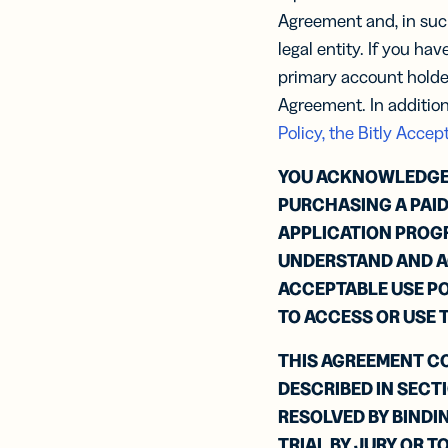
rast
Mod
Agreement and, in such
Vídeos y
anali
seminarios
legal entity. If you ha
rend
Ve un paso 
POR EQUI
delante con 
primary account holder
RECURSOS
tutoriales y 
Agreement. In addition
información
FUNCIONE
Programac
Centro de 
Policy
,
the
Bitly Accep
mercado
Marketing
Link
Centro de
YOU ACKNOWLEDGE A
Sele
confianza
ENCUENTR
PURCHASING A PAID
rast
Servicio de
atención al
y co
APPLICATION PROGRA
para
Centro de 
UNDERSTAND AND AG
de r
soci
ACCEPTABLE USE POL
Centro de
confianza
TO ACCESS OR USE T
Enla
disp
THIS AGREEMENT CO
móv
Link
DESCRIBED IN SECTI
par
RESOLVED BY BINDIN
men
SM
TRIAL BY JURY OR T