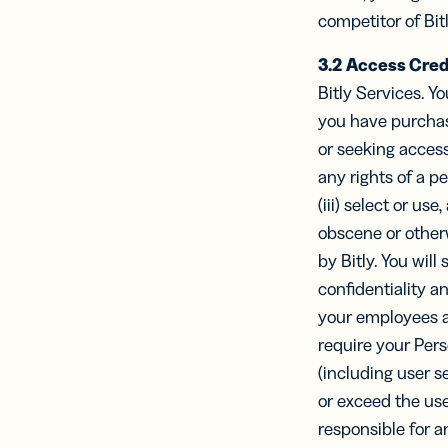
competitor of Bitl
3.2
Access Crede
Bitly Services. Yo
you have purchase
or seeking access
any rights of a p
(iii) select or u
obscene or otherw
by Bitly. You wil
confidentiality an
your employees an
require your Pers
(including user s
or exceed the use
responsible for a