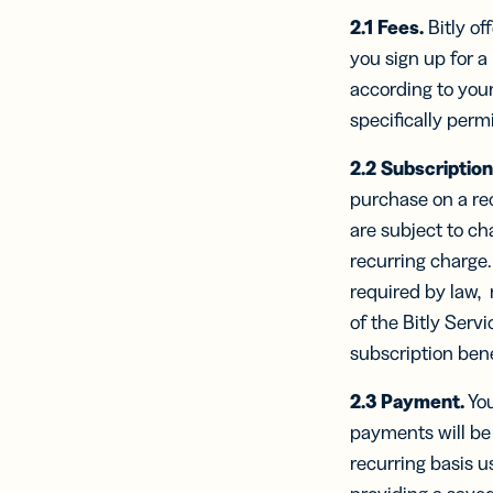
2.1
Fees.
Bitly of
you sign up for a 
according to your
specifically perm
2.2
Subscription
purchase on a rec
are subject to ch
recurring charge.
required by law, 
of the Bitly Serv
subscription benef
2.3
Payment.
You
payments will be 
recurring basis 