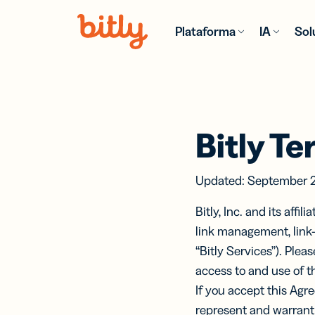
Skip Navigation
Plataforma
IA
Sol
PRODUCT
FUNCIONE
POR SECT
MÁS
INFORMAC
Comercio m
Aco
Asi
Bitly Te
Blog
de 
de B
Consulta la
Pers
Crea
tendencias 
com
anál
Hostelería 
Updated:
September
2
consejos m
rast
links
restauraci
recientes
códi
Bitly, Inc. and its affi
con 
Software y
hardware
Guías y lib
link management, link-i
electrónic
MCP 
“Bitly Services”). Plea
Obtén recu
Seguros
Cone
detallados e
access to and use of t
agen
información
Anal
IA c
If you accept this Agre
especializa
Un l
Servicios
Prot
represent and warrant 
profesiona
cent
Con