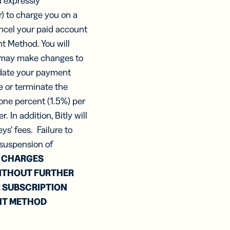
 expressly
) to charge you on a
ancel your paid account
nt Method. You will
ly may make changes to
update your payment
 or terminate the
 one percent (1.5%) per
In addition, Bitly will
ys’ fees. Failure to
 suspension of
C CHARGES
WITHOUT FURTHER
R SUBSCRIPTION
ENT METHOD