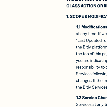
CLASS ACTION OR R
Tarj
1. SCOPE & MODIFIC
visi
digi
1.1
Modifications
Ampl
de c
at any time. If w
con 
“Last Updated” da
de v
virt
the Bitly platfor
the top of this p
you are indicatin
responsibility to
Services followi
changes. If the m
the Bitly Services
1.2
Service Chan
Services at any ti