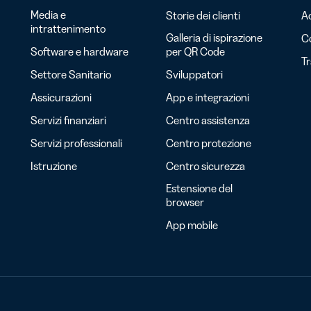
Media e
Storie dei clienti
Ac
intrattenimento
Galleria di ispirazione
C
Software e hardware
per QR Code
T
Settore Sanitario
Sviluppatori
Assicurazioni
App e integrazioni
Servizi finanziari
Centro assistenza
Servizi professionali
Centro protezione
Istruzione
Centro sicurezza
Estensione del
browser
App mobile