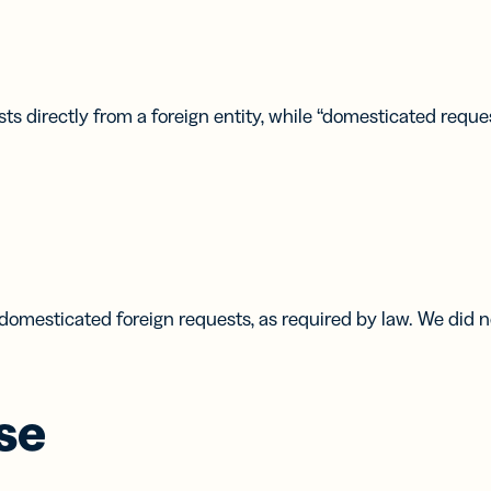
ietti da
Codici a
a digitali
barre 2D
rescere il
Aggiungi un
network
GS1 Digital
s directly from a foreign entity, while “domesticated reque
 biglietti
Link ai QR
isita
Code
ali
destinati alle
confezioni
 domesticated foreign requests, as required by law. We did
se