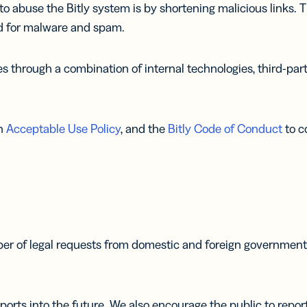
buse the Bitly system is by shortening malicious links. Th
ed for malware and spam.
es through a combination of internal technologies, third-par
an
Acceptable Use Policy
, and the
Bitly Code of Conduct
to c
r of legal requests from domestic and foreign governmental 
ports into the future. We also encourage the public to repor