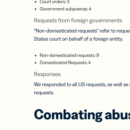
Court orders: 3
Government subpoenas: 4
Bigl
visit
Requests from foreign governments
Fai c
tuo 
“Non-domesticated requests” refer to request
con i
States court on behalf of a foreign entity.
da v
digit
Non-domesticated requests: 9
Domesticated Requests: 4
Responses
We responded to all US requests, as well as
requests.
Combating abu