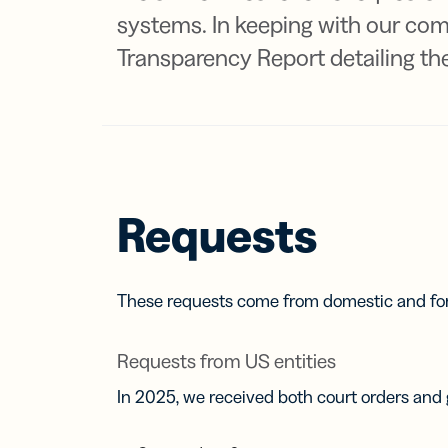
passo avant
anal
systems. In keeping with our com
analisi di m
per
RISORSE I
competenz
Transparency Report detailing th
PER TEAM
pratiche
Centro ass
Sviluppator
TROVA LE
Centro pro
FUNZIONA
Marketing
Centro ass
Link
Assistenza 
Gest
Requests
Centro pro
moni
e co
per i
soci
These requests come from domestic and for
Link
disp
Requests from US entities
mobi
Link
In 2025, we received both court orders an
per i
mes
SM