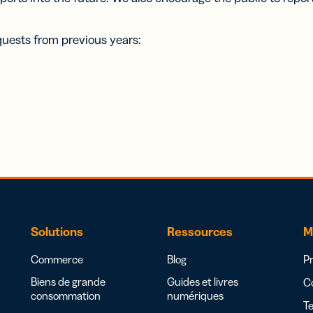
equests from previous years:
Solutions
Ressources
M
Commerce
Blog
Pr
Biens de grande
Guides et livres
Co
consommation
numériques
Te