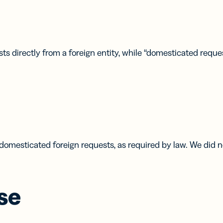
UTM
tes de
Codes-barres
te
2D
ériques
Ajoutez à vos
eloppez
codes QR un
s directly from a foreign entity, while “domesticated reque
réseaux
Lien numérique
 les
GS1 conçu
es de
spécifiquement
es
pour les
ériques
emballages
 domesticated foreign requests, as required by law. We did
se