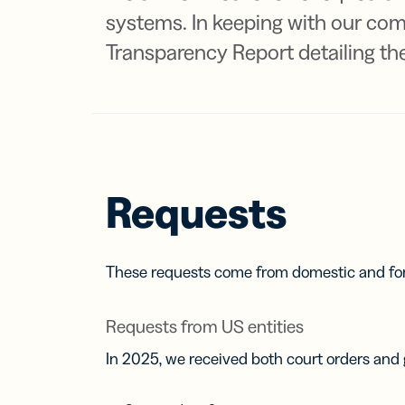
vos 
Con
systems. In keeping with our com
PAR ÉQUI
en u
Prot
Vidéos et
Transparency Report detailing th
webinaires
endr
Gardez une
Dev
longueur d’
RESSOURC
grâce à des
CARACTÉR
Marketing
de marché e
Centre d’ai
savoir-faire
Lien
Service cli
Soig
Centre de
liens
confiance
Requests
TROUVEZ 
méd
soci
Centre d’ai
suiv
per
These requests come from domestic and for
Centre de
confiance
Lie
mob
Requests from US entities
Lien
pou
In 2025, we received both court orders an