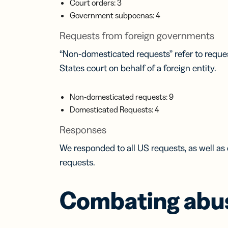
Court orders: 3
Government subpoenas: 4
Car
visi
Requests from foreign governments
num
Dév
“Non-domesticated requests” refer to request
vos 
States court on behalf of a foreign entity.
avec
cart
visit
Non-domesticated requests: 9
num
Domesticated Requests: 4
Responses
We responded to all US requests, as well as
requests.
Combating abu