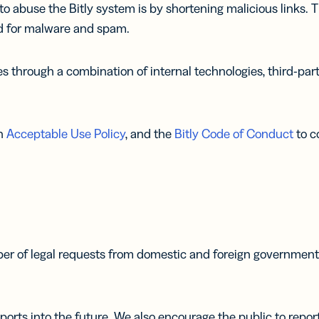
buse the Bitly system is by shortening malicious links. Th
ed for malware and spam.
es through a combination of internal technologies, third-par
an
Acceptable Use Policy
, and the
Bitly Code of Conduct
to c
r of legal requests from domestic and foreign governmental 
ports into the future. We also encourage the public to repor