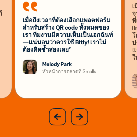
เ
์
จ
เมื่อถึงเวลาที่ต้องเลือกแพลตฟอร์ม
ท
สำหรับสร้าง QR code ทั้งหมดของ
l
เรา ทีมงานมีความเห็นเป็นเอกฉันท์
โ
—แน่นอนว่าควรใช้ Bitly! เราไม่
ปร
ต้องคิดซ้ำสองเลย”
แ
ใ
Melody Park
หัวหน้าการตลาดที่ Smalls
slide
next
previous
slide