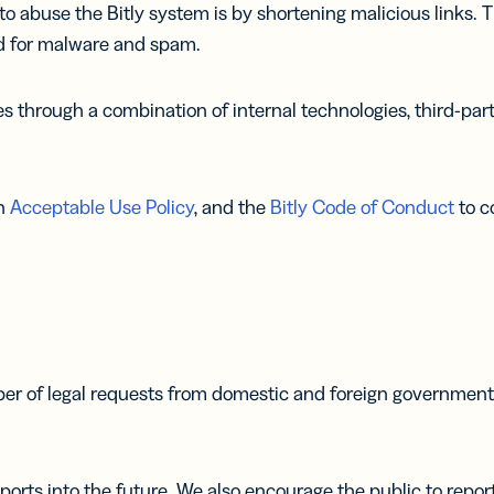
buse the Bitly system is by shortening malicious links. Th
ed for malware and spam.
es through a combination of internal technologies, third-par
an
Acceptable Use Policy
, and the
Bitly Code of Conduct
to c
r of legal requests from domestic and foreign governmental 
ports into the future. We also encourage the public to repor