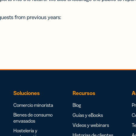
equests from previous years:
Soluciones
Recursos
A
Comercio minorista
Blog
Pr
Bienes de consumo
Guías y eBooks
Co
envasados
Videos y webinars
Te
Hostelería y
Historias de clientes
Ac