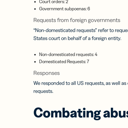
Court orders: 2
Government subpoenas: 6
Tarj
Requests from foreign governments
visi
digi
“Non-domesticated requests” refer to request
Ampl
States court on behalf of a foreign entity.
de c
con 
de v
Non-domesticated requests: 4
virt
Domesticated Requests: 7
Responses
We responded to all US requests, as well as
requests.
Combating abu