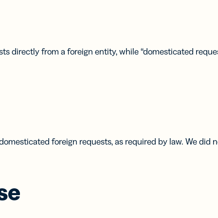
UTM
etas de
Códigos de
ta
barras 2D
tales
Añade un GS1
s directly from a foreign entity, while “domesticated reque
ia tu red
Digital Link a
ontactos
los códigos QR
tarjetas
diseñados
isita
para el
uales
empaquetado
de productos
 domesticated foreign requests, as required by law. We did
se