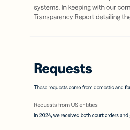
rast
Mod
systems. In keeping with our com
Vídeos y
anali
seminarios
Transparency Report detailing th
POR EQUI
rend
Ve un paso 
delante con 
RECURSOS
tutoriales y 
Programac
información
FUNCIONE
Centro de 
mercado
Marketing
Link
Centro de
Sele
confianza
Servicio de
ENCUENTR
rast
atención al
Requests
y co
para
Centro de 
de r
soci
Centro de
These requests come from domestic and for
confianza
Enla
disp
Requests from US entities
móv
Link
In 2024, we received both court orders an
par
men
SM