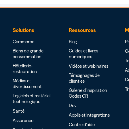
Solutions
Ressources
M
Commerce
Blog
Pr
Biens de grande
Guides et livres
Co
consommation
numériques
Te
Hôtellerie-
Vidéos et webinaires
Ac
restauration
Témoignages de
C
Médias et
client·es
divertissement
T
Galerie d’inspiration
Logiciels et matériel
Codes QR
technologique
Dev
Santé
Applis et intégrations
Assurance
Centre d’aide