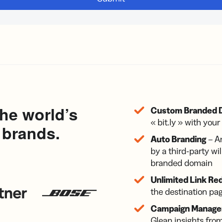
the world’s
Custom Branded 
« bit.ly » with yo
 brands.
Auto Branding
– An
by a third-party wi
branded domain
Unlimited Link Re
the destination pag
Campaign Managem
Glean insights from