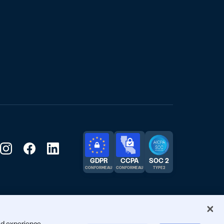
GDPR
CCPA
SOC 2
CONFORME AU
CONFORME AU
TYPE 2
ed experience,