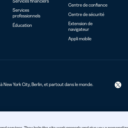
Services financiers
Centre de confiance
Services
Centre de sécurité
professionnels
Extension de
Éducation
navigateur
Appli mobile
 à New York City, Berlin, et partout dans le monde.
and services. They help the site work properly and give you a personaliz