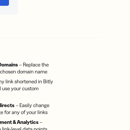
Domains
– Replace the
ur chosen domain name
y link shortened in Bitly
ll use your custom
directs
– Easily change
e for any of your links
ent & Analytics
–
 link-level data points