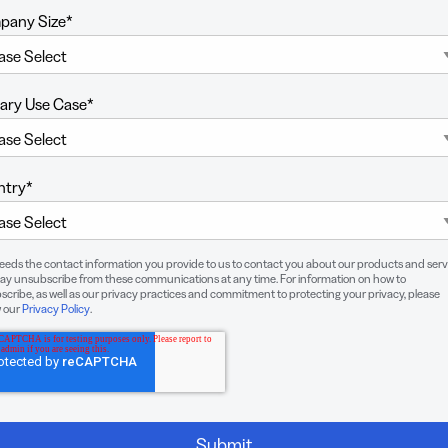
UTM
pany Size
*
tes de
Codes-barres
te
2D
ériques
Ajoutez à vos
eloppez
codes QR un
ary Use Case
*
réseaux
Lien numérique
 les
GS1 conçu
es de
spécifiquement
es
pour les
ntry
*
ériques
emballages
needs the contact information you provide to us to contact you about our products and serv
ay unsubscribe from these communications at any time. For information on how to
cribe, as well as our privacy practices and commitment to protecting your privacy, please
w our
Privacy Policy
.