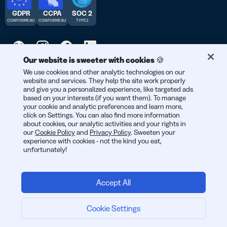
GDPR
CCPA
SOC 2
CONFORME AU
CONFORME AU
TYPE 2
Our website is sweeter with cookies 🍪
© 2026 Bitly | Fait avec soin à New York City, Berlin, et partout
We use cookies and other analytic technologies on our
website and services. They help the site work properly
dans le monde.
and give you a personalized experience, like targeted ads
based on your interests (if you want them). To manage
your cookie and analytic preferences and learn more,
click on Settings. You can also find more information
about cookies, our analytic activities and your rights in
our
Cookie Policy
and
Privacy Policy
. Sweeten your
experience with cookies - not the kind you eat,
unfortunately!
Accept All
Cookie Settings
Je me lance :