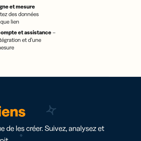
gne et mesure
tez des données
que lien
compte et assistance
–
tégration et d’une
mesure
iens
ue de les créer. Suivez, analysez et
it.