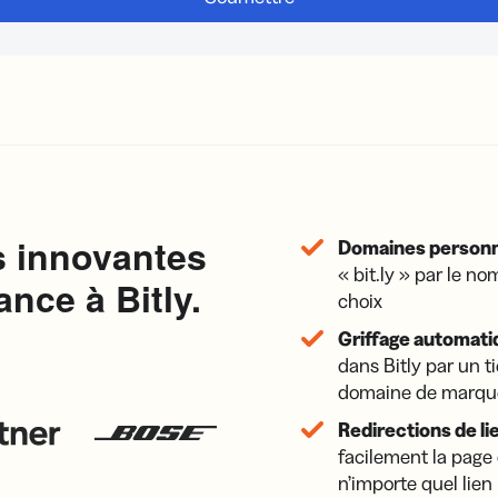
s innovantes
Domaines personn
« bit.ly » par le n
nce à Bitly.
choix
Griffage automati
dans Bitly par un ti
domaine de marque
Redirections de lie
facilement la page
n’importe quel lien