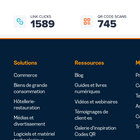
Solutions
Ressources
M
Commerce
Blog
Pr
Biens de grande
Guides et livres
Co
consommation
numériques
Te
Hôtellerie-
Vidéos et webinaires
Ac
restauration
Témoignages de
C
Médias et
client·es
divertissement
T
Galerie d’inspiration
Logiciels et matériel
Codes QR
technologique