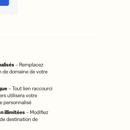
alisés
– Remplacez
om de domaine de votre
que
– Tout lien raccourci
ers utilisera votre
 personnalisé
n illimitées
– Modifiez
 de destination de