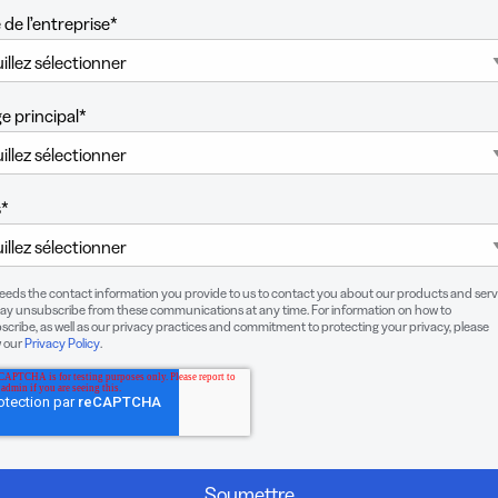
UTM
e de l’entreprise
*
tes de
Codes-barres
te
2D
ériques
Ajoutez à vos
eloppez
codes QR un
e principal
*
réseaux
Lien numérique
 les
GS1 conçu
es de
spécifiquement
es
pour les
s
*
ériques
emballages
needs the contact information you provide to us to contact you about our products and serv
ay unsubscribe from these communications at any time. For information on how to
cribe, as well as our privacy practices and commitment to protecting your privacy, please
w our
Privacy Policy
.