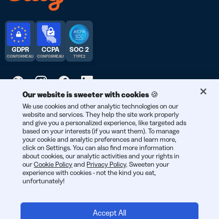
GDPR
CCPA
SOC 2
CONFORME AU
CONFORME AU
TYPE 2
Our website is sweeter with cookies 🍪
© 2026 Bitly | Fait avec soin à New York City, Berlin, et partout
We use cookies and other analytic technologies on our
website and services. They help the site work properly
dans le monde.
and give you a personalized experience, like targeted ads
based on your interests (if you want them). To manage
your cookie and analytic preferences and learn more,
click on Settings. You can also find more information
about cookies, our analytic activities and your rights in
our
Cookie Policy
and
Privacy Policy
. Sweeten your
experience with cookies - not the kind you eat,
unfortunately!
Accept All