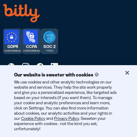
GDPR
CCPA
SOC 2
CONFORME AU
CONFORME AU
TYPE 2
Our website is sweeter with cookies 🍪
© 2026 Bitly | Fait avec soin à New York City, Berlin, et partout
We use cookies and other analytic technologies on our
website and services. They help the site work properly
dans le monde.
and give you a personalized experience, like targeted ads
based on your interests (if you want them). To manage
your cookie and analytic preferences and learn more,
click on Settings. You can also find more information
about cookies, our analytic activities and your rights in
our
Cookie Policy
and
Privacy Policy
. Sweeten your
experience with cookies - not the kind you eat,
unfortunately!