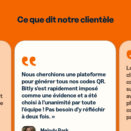
Ce que dit notre clientèle
L
Nous cherchions une plateforme
c
pour générer tous nos codes QR.
c
Bitly s’est rapidement imposé
s
comme une évidence et a été
st
a
choisi à l’unanimité par toute
se
pl
l’équipe ! Pas besoin d’y réfléchir
c
à deux fois. »
p
Melody Park