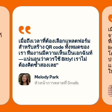
เ
์
จ
เมื่อถึงเวลาที่ต้องเลือกแพลตฟอร์ม
ท
สำหรับสร้าง QR code ทั้งหมดของ
l
เรา ทีมงานมีความเห็นเป็นเอกฉันท์
โ
—แน่นอนว่าควรใช้ Bitly! เราไม่
ปร
ต้องคิดซ้ำสองเลย”
แ
ใ
Melody Park
หัวหน้าการตลาดที่ Smalls