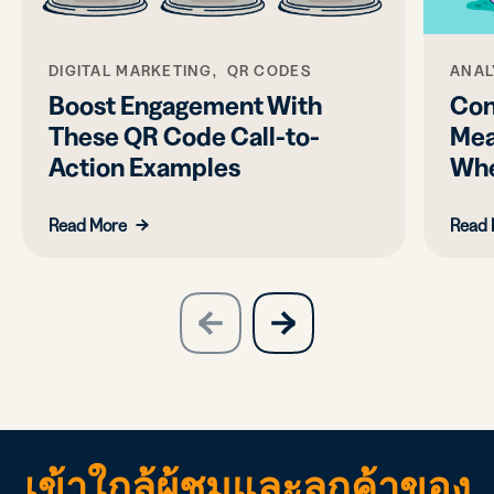
DIGITAL MARKETING, QR CODES
ANAL
Boost Engagement With
Con
These QR Code Call-to-
Mea
Action Examples
Whe
Read More
Read 
slide
next
previous
slide
เข้าใกล้ผู้ชมและลูกค้าของ