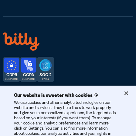
GDPR
CCPA
SOC 2
COMPLIANT
COMPLIANT
TYPE 2
Our website is sweeter with cookies 🍪
We use cookies and other analytic technologies on our
website and services. They help the site work properly
© 2026 Bitly | สร้างสรรค์ในนครนิวยอร์ก เบอร์ลิน และทั่วโลก
and give you a personalized experience, like targeted ads
based on your interests (if you want them). To manage
your cookie and analytic preferences and learn more,
click on Settings. You can also find more information
about cookies, our analytic activities and your rights in