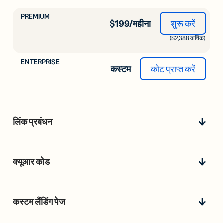
$199/महीना
शुरू करें
($2,388 वार्षिक)
कस्टम
कोट प्राप्त करें
लिंक प्रबंधन
क्यूआर कोड
कस्टम लैंडिंग पेज