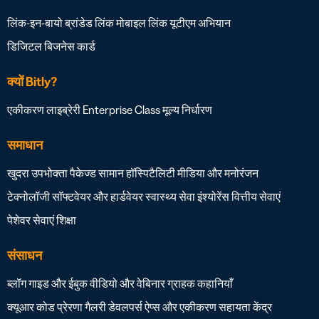
लिंक-इन-बायो
ब्रांडेड लिंक
मोबाइल लिंक
यूटीएम अभियान
डिजिटल बिजनेस कार्ड
क्यों Bitly?
एकीकरण लाइब्रेरी
Enterprise Class
मूल्य निर्धारण
समाधान
खुदरा
उपभोक्ता पैकेज्ड सामान
हॉस्पिटैलिटी
मीडिया और मनोरंजन
टेक्नोलॉजी सॉफ्टवेयर और हार्डवेयर
स्वास्थ्य सेवा
इंश्योरेंस
वित्तीय सेवाएं
पेशेवर सेवाएं
शिक्षा
संसाधन
ब्लॉग
गाइड और ईबुक
वीडियो और वेबिनार
ग्राहक कहानियाँ
क्यूआर कोड प्रेरणा गैलरी
डेवलपर्स
ऐप्स और एकीकरण
सहायता केंद्र