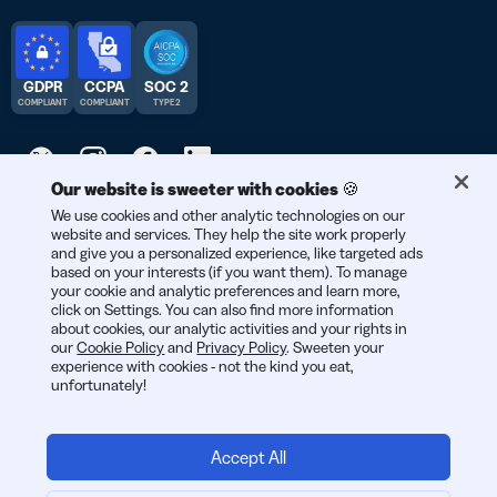
GDPR
CCPA
SOC 2
COMPLIANT
COMPLIANT
TYPE 2
Our website is sweeter with cookies 🍪
© 2026 Bitly | Handmade in New York City, Berlin, and all over
We use cookies and other analytic technologies on our
website and services. They help the site work properly
the world.
and give you a personalized experience, like targeted ads
based on your interests (if you want them). To manage
your cookie and analytic preferences and learn more,
click on Settings. You can also find more information
about cookies, our analytic activities and your rights in
our
Cookie Policy
and
Privacy Policy
. Sweeten your
experience with cookies - not the kind you eat,
unfortunately!
Accept All