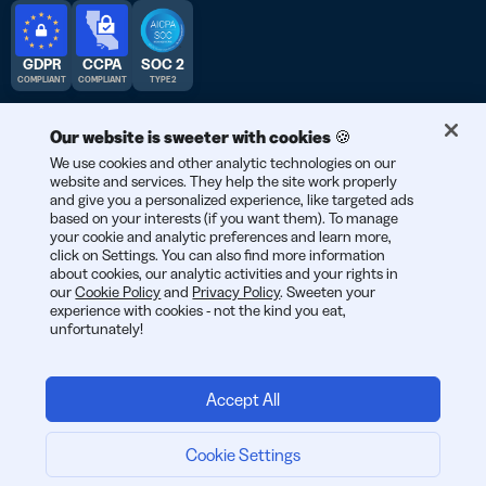
GDPR
CCPA
SOC 2
COMPLIANT
COMPLIANT
TYPE 2
Our website is sweeter with cookies 🍪
We use cookies and other analytic technologies on our
website and services. They help the site work properly
© 2026 Bitly | สร้างสรรค์ในนครนิวยอร์ก เบอร์ลิน และทั่วโลก
and give you a personalized experience, like targeted ads
based on your interests (if you want them). To manage
your cookie and analytic preferences and learn more,
click on Settings. You can also find more information
about cookies, our analytic activities and your rights in
our
Cookie Policy
and
Privacy Policy
. Sweeten your
experience with cookies - not the kind you eat,
unfortunately!
Accept All
Cookie Settings