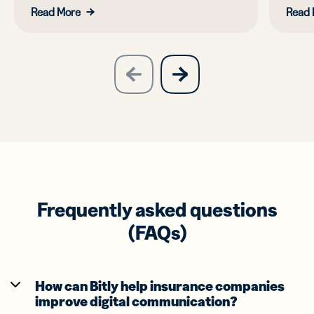
Read More
Read 
slide
next
previous
slide
Frequently asked questions
(FAQs)
How can Bitly help insurance companies
improve digital communication?