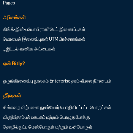
Pages
அம்சங்கள்
லிங்க்-இன்-பயோ
பிராண்டெட் இணைப்புகள்
மொபைல் இணைப்புகள்
UTM பிரச்சாரங்கள்
டிஜிட்டல் வணிக அட்டைகள்
ஏன் Bitly?
ஒருங்கிணைப்பு நூலகம்
Enterprise தரம்
விலை நிர்ணயம்
தீர்வுகள்
சில்லறை விற்பனை
நுகர்வோர் பொதியிடப்பட்ட பொருட்கள்
விருந்தோம்பல்
ஊடகம் மற்றும் பொழுதுபோக்கு
தொழில்நுட்ப மென்பொருள் மற்றும் வன்பொருள்