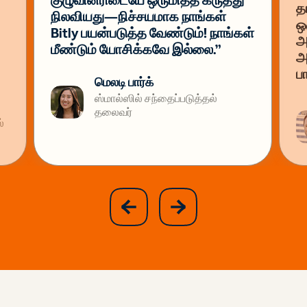
குழுவினரிடையே ஒருமித்த கருத்து
த
நிலவியது—நிச்சயமாக நாங்கள்
ஒ
Bitly பயன்படுத்த வேண்டும்! நாங்கள்
அ
மீண்டும் யோசிக்கவே இல்லை.”
அ
ப
மெலடி பார்க்
ஸ்மால்ஸில் சந்தைப்படுத்தல்
தலைவர்
்
slide
next
previous
slide