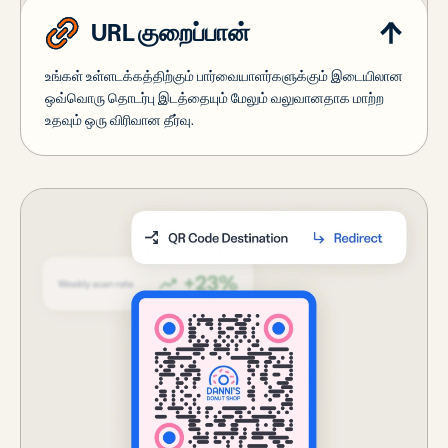
URL குறைப்பான்
உங்கள் உள்ளடக்கத்திற்கும் பார்வையாளர்களுக்கும் இடையிலான
ஒவ்வொரு தொடர்பு இடத்தையும் மேலும் வலுவானதாக மாற்ற
உதவும் ஒரு விரிவான தீர்வு.