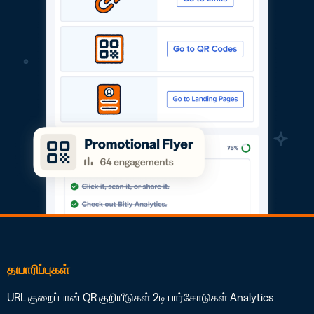
தயாரிப்புகள்
URL குறைப்பான்
QR குறியீடுகள்
2டி பார்கோடுகள்
Analytics