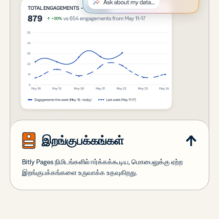
இறங்குபக்கங்கள்
Bitly Pages நிமிடங்களில் ஈர்க்கக்கூடிய, மொபைலுக்கு ஏற்ற
இறங்குபக்கங்களை உருவாக்க உதவுகிறது.