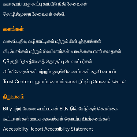
சுகாதாரப் பாதுகாப்பு
காப்பீடு
நிதி சேவைகள்
தொழில்முறை சேவைகள்
கல்வி
வளங்கள்
வலைப்பதிவு
வழிகாட்டிகள் மற்றும் மின்புத்தகங்கள்
வீடியோக்கள் மற்றும் வெபினார்கள்
வாடிக்கையாளர் கதைகள்
QR குறியீடு உத்வேகத் தொகுப்பு
டெவலப்பர்கள்
அப்ளிகேஷன்கள் மற்றும் ஒருங்கிணைப்புகள்
உதவி மையம்
Trust Center
பாதுகாப்பு மையம்
உலாவி நீட்டிப்பு
மொபைல் செயலி
நிறுவனம்
Bitly பற்றி
வேலை வாய்ப்புகள்
Bitly-இல் சேர்த்தல் கொள்கை
கூட்டாளர்கள்
ஊடக தகவல்கள்
தொடர்பு
விமர்சனங்கள்
Accessibility Report
Accessibility Statement