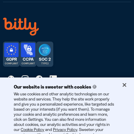
GDPR
CCPA
SOC 2
COMPLIANT
COMPLIANT
TYPE 2
Our website is sweeter with cookies 🍪
We use cookies and other analytic technologies on our
© 2026 Bitly | Handmade in New York City, Berlin, and all over
website and services. They help the site work properly
the world.
and give you a personalized experience, like targeted ads
based on your interests (if you want them). To manage
your cookie and analytic preferences and learn more,
click on Settings. You can also find more information
about cookies, our analytic activities and your rights in
our
Cookie Policy
and
Privacy Policy
. Sweeten your