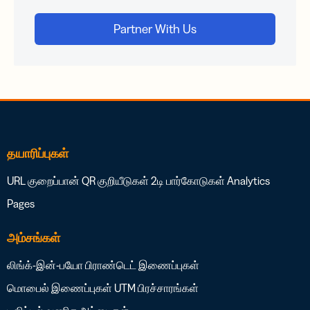
தயாரிப்புகள்
URL குறைப்பான்
QR குறியீடுகள்
2டி பார்கோடுகள்
Analytics
Pages
அம்சங்கள்
லிங்க்-இன்-பயோ
பிராண்டெட் இணைப்புகள்
மொபைல் இணைப்புகள்
UTM பிரச்சாரங்கள்