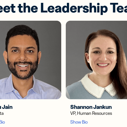
et the Leadership T
 Jain
Shannon Jankun
ta
VP, Human Resources