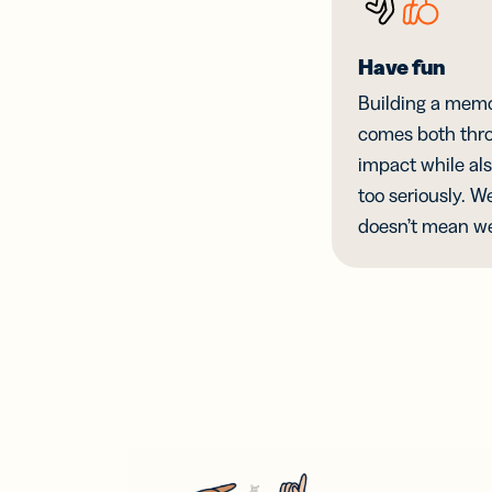
2டி 
பேக்
வடி
Have fun
QR க
GS1 
Building a mem
இணை
comes both thro
சேர்
impact while als
too seriously. W
doesn’t mean we