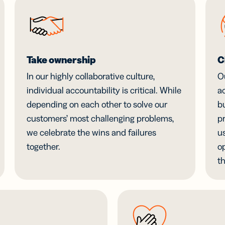
-ஐக் கொண்டு
ப்புகளைத்
ப்பயனாக்குங்கள்
பைல்
ப்புகள்
Take ownership
C
S
்திகளுக்கான
In our highly collaborative culture,
O
கிய
individual accountability is critical. While
a
ப்புகள்
depending on each other to solve our
bu
M
டிஜிட்டல்
customers’ most challenging problems,
p
்கங்கள்
வணிக
we celebrate the wins and failures
u
அட்டைகள்
M
மெய்நிகர்
ுருக்கள்
together.
op
வணிக
்
th
அட்டைகள்
ப்புகள்
மூலம் உங்கள்
ும் QR
தொடர்புகளை
ியீடுகளைக்
வளர்த்துக்
காணிக்கவும்
கொள்ளுங்கள்.