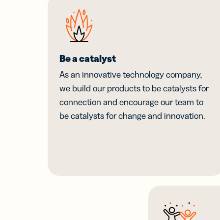
URL
இணை
தனி
மொ
இணை
Be a catalyst
SM
செய
As an innovative technology company,
குறு
we build our products to be catalysts for
இணை
connection and encourage our team to
UT
be catalysts for change and innovation.
இயக
UT
அளவ
மூலம
இணை
மற்ற
குற
கண்