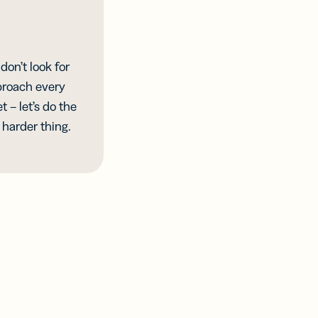
don’t look for
proach every
 – let’s do the
e harder thing.