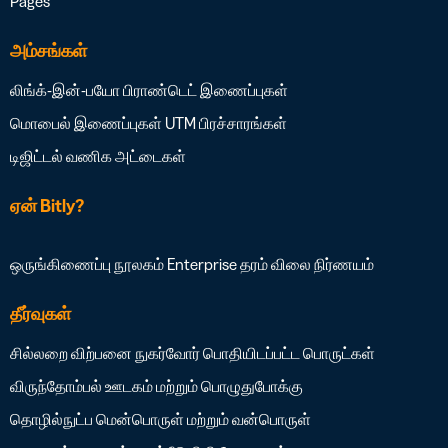
Pages
அம்சங்கள்
லிங்க்-இன்-பயோ
பிராண்டெட் இணைப்புகள்
மொபைல் இணைப்புகள்
UTM பிரச்சாரங்கள்
டிஜிட்டல் வணிக அட்டைகள்
ஏன் Bitly?
ஒருங்கிணைப்பு நூலகம்
Enterprise தரம்
விலை நிர்ணயம்
தீர்வுகள்
சில்லறை விற்பனை
நுகர்வோர் பொதியிடப்பட்ட பொருட்கள்
விருந்தோம்பல்
ஊடகம் மற்றும் பொழுதுபோக்கு
தொழில்நுட்ப மென்பொருள் மற்றும் வன்பொருள்