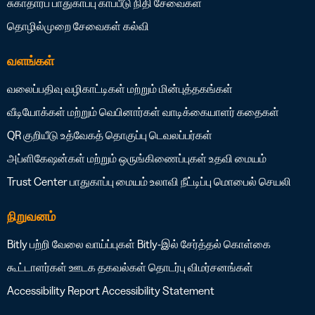
சுகாதாரப் பாதுகாப்பு
காப்பீடு
நிதி சேவைகள்
தொழில்முறை சேவைகள்
கல்வி
வளங்கள்
வலைப்பதிவு
வழிகாட்டிகள் மற்றும் மின்புத்தகங்கள்
வீடியோக்கள் மற்றும் வெபினார்கள்
வாடிக்கையாளர் கதைகள்
QR குறியீடு உத்வேகத் தொகுப்பு
டெவலப்பர்கள்
அப்ளிகேஷன்கள் மற்றும் ஒருங்கிணைப்புகள்
உதவி மையம்
Trust Center
பாதுகாப்பு மையம்
உலாவி நீட்டிப்பு
மொபைல் செயலி
நிறுவனம்
Bitly பற்றி
வேலை வாய்ப்புகள்
Bitly-இல் சேர்த்தல் கொள்கை
கூட்டாளர்கள்
ஊடக தகவல்கள்
தொடர்பு
விமர்சனங்கள்
Accessibility Report
Accessibility Statement