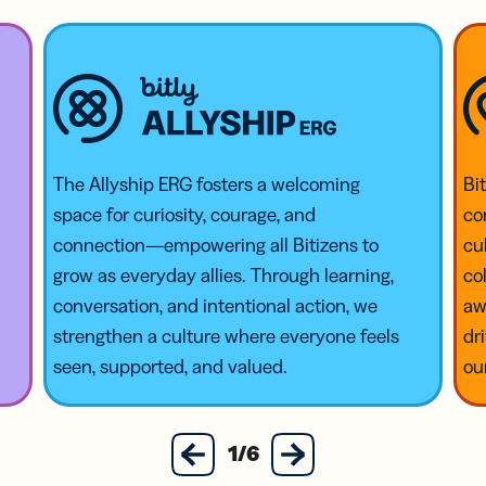
The Allyship ERG fosters a welcoming
Bi
space for curiosity, courage, and
co
connection—empowering all Bitizens to
cu
grow as everyday allies. Through learning,
co
conversation, and intentional action, we
aw
strengthen a culture where everyone feels
dr
seen, supported, and valued.
ou
next
1/6
previous