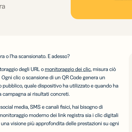
Vedi tu
i con
ra
izzare le
per i
chiari
chiari
ercato e
Pubb
integr
formance
dispositivi
A
e
digi
decisi
decisi
PER BUSINESS
mobili senza
veloci
veloci
codice
istenza
Sviluppatori
SCOPRI D
Con
i
Piccole imprese
Scopri D
Scopri D
dei
 RISPOSTE
tezione
Marketplace
API e
LITÀ
Medie imprese
integrazioni
document
istenza
Sviluppatori
Centro
opra o l’ha scansionato. E adesso?
 in bio
Link
clienti
Enterprise
protezion
brandizzati
isci e
tezione
Marketplace
Personalizza i
tora link
itoraggio degli URL o
monitoraggio dei clic
, misura ciò
integrazioni
link con l’URL
ntenuti
. Ogni clic o scansione di un QR Code genera un
del tuo brand
 profili
al
uo pubblico, quale dispositivo ha utilizzato e quando ha
la campagna ai risultati concreti.
 per
Campagne
ositivi
UTM
cial media, SMS e canali fisici, hai bisogno di
li
Traccia link e
 brevi
onitoraggio moderno dei link registra sia i clic digitali
QR Code con
i parametri
 una visione più approfondita delle prestazioni su ogni
saggi
UTM
S