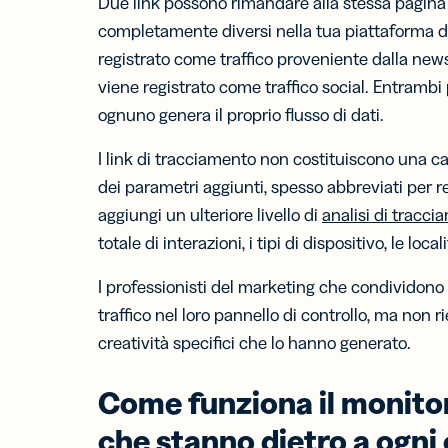
Due link possono rimandare alla stessa pagina 
completamente diversi nella tua piattaforma di 
registrato come traffico proveniente dalla news
viene registrato come traffico social. Entrambi 
ognuno genera il proprio flusso di dati.
I link di tracciamento non costituiscono una c
dei parametri aggiunti, spesso abbreviati per re
aggiungi un ulteriore livello di
analisi di tracci
totale di interazioni, i tipi di dispositivo, le locali
I professionisti del marketing che condividono 
traffico nel loro pannello di controllo, ma non 
creatività specifici che lo hanno generato.
Come
funziona il
monitor
che stanno dietro a ogni 