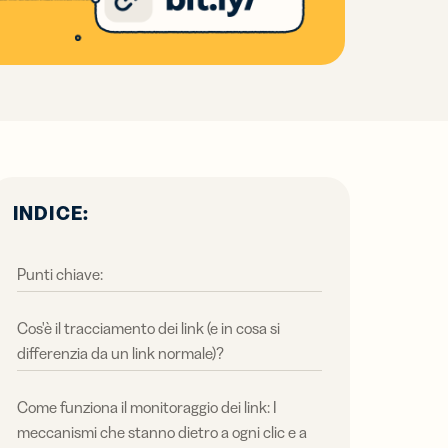
tte le
 e
 e
licità
azioni
tale
oni più
oni più
I PIÙ
divisione
i Più
i Più
 contenuti
azione
e
INDICE:
Punti chiave:
Cos'è il tracciamento dei link (e in cosa si
differenzia da un link normale)?
Come funziona il monitoraggio dei link: I
meccanismi che stanno dietro a ogni clic e a