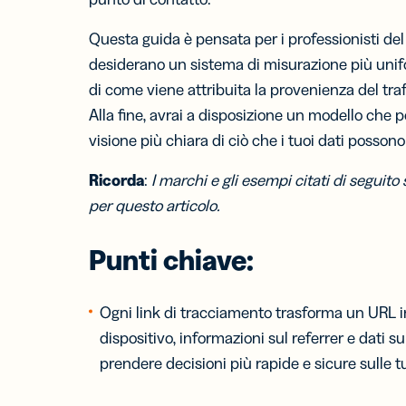
Questa guida è pensata per i professionisti del
Bigl
visit
desiderano un sistema di misurazione più unif
Fai c
di come viene attribuita la provenienza del traff
tuo 
con i
Alla fine, avrai a disposizione un modello che
da v
visione più chiara di ciò che i tuoi dati posso
digit
Ricorda
:
I marchi e gli esempi citati di seguito
per questo articolo.
Punti chiave
:
Ogni link di tracciamento trasforma un URL in 
dispositivo, informazioni sul referrer e dati s
prendere decisioni più rapide e sicure sulle