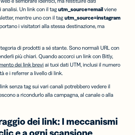
web e sembrare identici, ma restituire dati
analisi. Un link con il tag
utm_source
=email
viene
letter, mentre uno con il tag
utm_source
=instagram
portano i visitatori alla stessa destinazione, ma
ategoria di prodotti a sé stante. Sono normali URL con
nderli più chiari. Quando accorci un link con Bitly,
amento dei link brevi
ai tuoi dati UTM, inclusi il numero
tà e i referrer a livello di link.
link senza tag sui vari canali potrebbero vedere il
riescono a ricondurlo alla campagna, al canale o alla
aggio dei link
: I meccanismi
clic e a ogni scansione