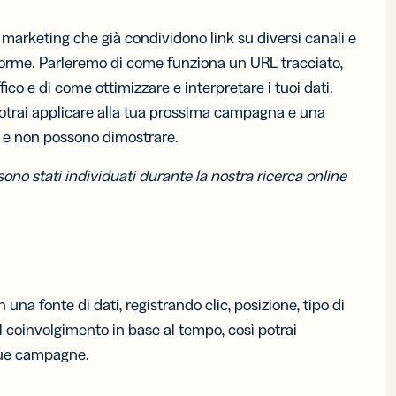
 marketing che già condividono link su diversi canali e
ietti da
Codici a
a digitali
barre 2D
orme. Parleremo di come funziona un URL tracciato,
rescere il
Aggiungi un
ico e di come ottimizzare e interpretare i tuoi dati.
network
GS1 Digital
 biglietti
Link ai QR
 potrai applicare alla tua prossima campagna e una
isita
Code
no e non possono dimostrare.
ali
destinati alle
confezioni
 sono stati individuati durante la nostra ricerca online
una fonte di dati, registrando clic, posizione, tipo di
ul coinvolgimento in base al tempo, così potrai
 tue campagne.