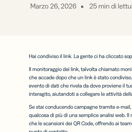
passo avant
Marzo 26, 2026
25
min di lettu
anal
analisi di m
per
RISORSE I
competenz
PER TEAM
pratiche
Centro ass
Sviluppator
TROVA LE
Centro pro
FUNZIONA
Marketing
Centro ass
Hai condiviso il link. La gente ci ha cliccato s
Link
Assistenza 
Gest
Centro pro
moni
Il monitoraggio dei link, talvolta chiamato mon
e co
che accade dopo che un link è stato condiviso
per i
soci
evento di dati che rivela da dove proviene il t
interagito, aiutandoti a collegare le attività del
Link
disp
Se stai conducendo campagne tramite e-mail, so
mobi
Link
qualcosa di più di una semplice analisi web. Il m
per i
che le scansioni dei QR Code, offrendo ai team
mes
punto di contatto.
SM