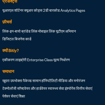
प्रोडक्ट्स
यूआरएल शॉर्टनर
क्यूआर कोड्स
2डी बारकोड
Analytics
Pages
फ़ीचर्स
लिंक-इन-बायो
ब्रांडेड लिंक
मोबाइल लिंक
यूटीएम अभियान
डिजिटल बिजनेस कार्ड
क्यों Bitly?
एकीकरण लाइब्रेरी
Enterprise Class
मूल्य निर्धारण
समाधान
खुदरा
उपभोक्ता पैकेज्ड सामान
हॉस्पिटैलिटी
मीडिया और मनोरंजन
टेक्नोलॉजी सॉफ्टवेयर और हार्डवेयर
स्वास्थ्य सेवा
इंश्योरेंस
वित्तीय सेवाएं
पेशेवर सेवाएं
शिक्षा