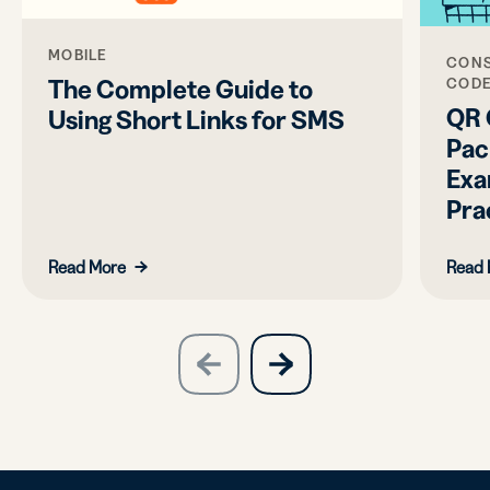
MOBILE
CONS
The Complete Guide to
COD
QR 
Using Short Links for SMS
Pac
Exa
Pra
Read More
Read 
slide
next
previous
slide