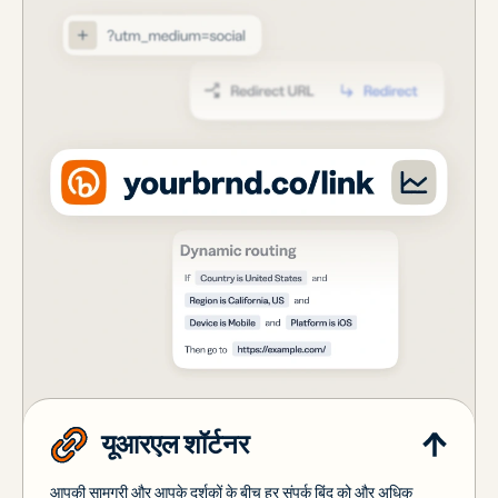
यूआरएल शॉर्टनर
आपकी सामग्री और आपके दर्शकों के बीच हर संपर्क बिंदु को और अधिक