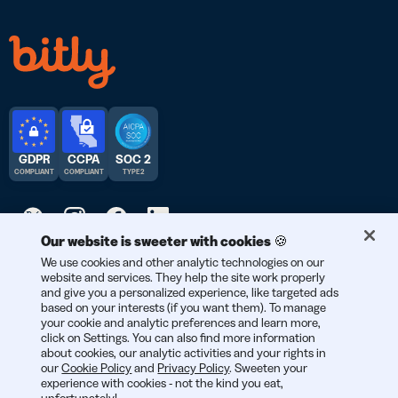
GDPR
CCPA
SOC 2
COMPLIANT
COMPLIANT
TYPE 2
Our website is sweeter with cookies 🍪
We use cookies and other analytic technologies on our
© 2026 Bitly | Handmade in New York City, Berlin, and all over
website and services. They help the site work properly
the world.
and give you a personalized experience, like targeted ads
based on your interests (if you want them). To manage
your cookie and analytic preferences and learn more,
click on Settings. You can also find more information
about cookies, our analytic activities and your rights in
our
Cookie Policy
and
Privacy Policy
. Sweeten your
experience with cookies - not the kind you eat,