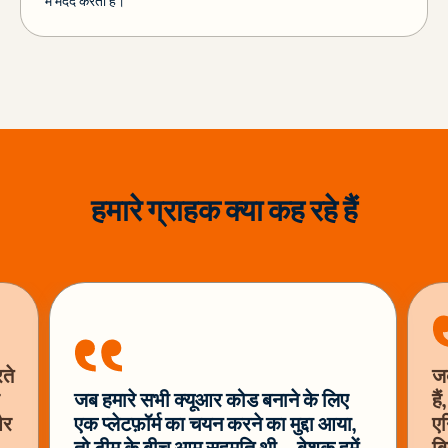
में मदद करता है।
हमारे ग्राहक क्या कह रहे हैं
ते
जब
जब हमारे सभी क्यूआर कोड बनाने के लिए
है
और
एक प्लेटफ़ॉर्म का चयन करने का मुद्दा आया,
एन
तो टीम के बीच आम सहमति थी—बेशक हमें
बि