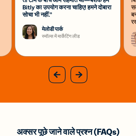
Bitly का उपयोग करना चाहिए! हमने दोबारा
सक
सोचा भी नहीं.”
बन
रख
मेलोडी पार्क
स्मॉल्स में मार्केटिंग लीड
slide
next
previous
slide
अक्सर पूछे जाने वाले प्रश्न (FAQs)