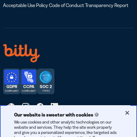
Acceptable Use Policy
Code of Conduct
Transparency Report
GDPR
CCPA
SOC 2
COMPLIANT
COMPLIANT
TYPE 2
Our website is sweeter with cookies 🍪
© 2026 Bitly | Handmade in New York City, Berlin, and all over
We use cookies and other analytic technologies on our
website and services. They help the site work properly
the world.
and give you a personalized experience, like targeted ads