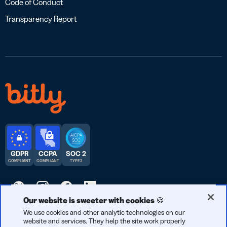
Code of Conduct
Transparency Report
GDPR
CCPA
SOC 2
COMPLIANT
COMPLIANT
TYPE 2
Our website is sweeter with cookies 🍪
We use cookies and other analytic technologies on our
© 2026 Bitly | Feito com carinho em Nova York, Berlim e no
website and services. They help the site work properly
mundo todo.