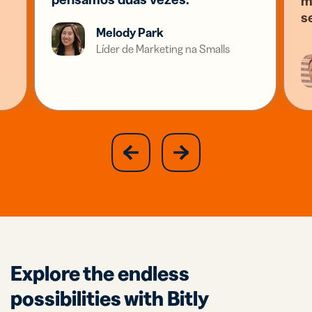
m
s
Melody Park
Líder de Marketing na Smalls
slide
next
previous
slide
Explore the endless
possibilities with Bitly