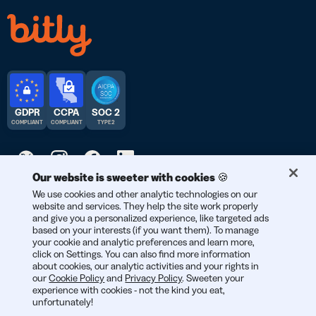
GDPR
CCPA
SOC 2
COMPLIANT
COMPLIANT
TYPE 2
Our website is sweeter with cookies 🍪
We use cookies and other analytic technologies on our
© 2026 Bitly | Feito com carinho em Nova York, Berlim e no
website and services. They help the site work properly
mundo todo.
and give you a personalized experience, like targeted ads
based on your interests (if you want them). To manage
your cookie and analytic preferences and learn more,
click on Settings. You can also find more information
about cookies, our analytic activities and your rights in
our
Cookie Policy
and
Privacy Policy
. Sweeten your
experience with cookies - not the kind you eat,
unfortunately!