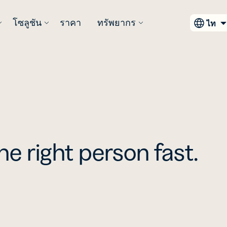
โซลูชัน
ราคา
ทรัพยากร
ไทย
หกรรม
เติม
รับแรงบันดาลใจ
การผสา
มีอะไรให
กรณีการ
มีอะไรให
ทำงาน
y Assist
สินค้าอุปโภค
เรื่องราวของลูกค้า
ตัวสร้าง QR
Bitly LLM
การ
rtener
บริโภค
Code
Integrations
นวโน้ม
างและ
สำรวจเรื่องราว
สั่งซ
แต่ง แบ่ง
โซลูชันที่
จัดการลิงก์
ดลับ และ
ราะห์
ความสำเร็จจาก
 และ
ยืดหยุ่นตอบ
ผ่านผู้ช่วย AI
ิที่ดี
์และ QR
ลูกค้า Bitly
รมการ
สื่อและความบันเทิง
การ
ามลิงก์
โจทย์ทุก
ของคุณ
 ด้วย AI
ผลิตภัณ
รายงานก
the right person fast.
และ
ความ
แกลเลอรีแรง
Bitly Shopif
แน
แนะนำ
82% 
ต้องการทาง
การดูแลสุขภาพ
บันดาลใจ QR Code
ooks
ly MCP
ธุรกิจ
&
ดูตัวอย่าง QR Code
Assis
นักก
พยากร
อมต่อกับ
สำหรับทุก
้อมูลเชิง
แทน AI
บรร
Weekl
ไม่ส
อุตสาหกรรม
ytics
Page
ี่ยวชาญ
 Model
บริการทางการเงิน
Insigh
นที่กลาง
Landing page
มองเห็น
text
กา
าร
ที่เหมาะกับ
ocol
ข้อมูล
มมนา
ได้ผล
Bitly + Can
แบบ
าชีพ
ตามและ
การศึกษา
มือถือและไม่
ที่ชัดเ
ราะห์
ต้องเขียน