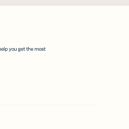
ึ่งใน
นการ
ใจได้
ือไม่?
รโฆษณา
งหมด
ทัล
น
รวิจัย
นี้
แชร์
มเติม
อหา
อกสาร
help you get the most
ter