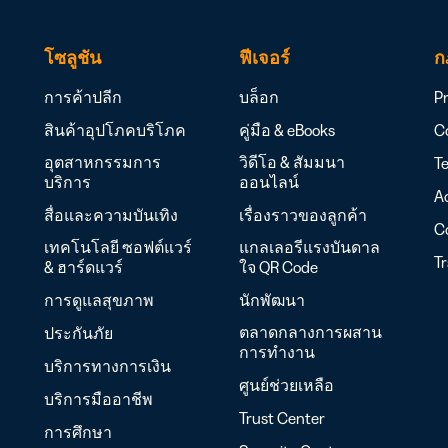
โซลูชัน
ฟีเจอร์
ก
การค้าปลีก
บล็อก
Pr
สินค้าอุปโภคบริโภค
คู่มือ & eBooks
Co
อุตสาหกรรมการ
วิดีโอ & สัมมนา
Te
บริการ
ออนไลน์
Ac
สื่อและความบันเทิง
เรื่องราวของลูกค้า
C
เทคโนโลยี ซอฟต์แวร์
แกลเลอรีแรงบันดาล
T
& ฮาร์ดแวร์
ใจ QR Code
การดูแลสุขภาพ
นักพัฒนา
ตลาดกลางการผสาน
ประกันภัย
การทำงาน
บริการทางการเงิน
ศูนย์ช่วยเหลือ
บริการมืออาชีพ
Trust Center
การศึกษา