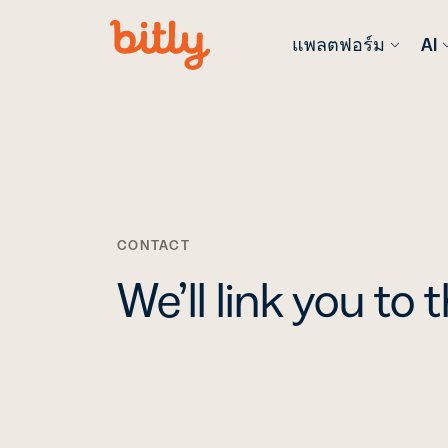
Skip Navigation
แพลตฟอร์ม
AI
ผลิตภัณฑ์
ฟีเจอร์ AI
ตามอุตสา
เรียนรู้เพิ่ม
การค้าปลีก
บล็อก
URL
Bitl
Sho
รับข้อมูลแ
สร้
ปรับ
ล่าสุด เคล็
วิเค
ปัน
แนวทางปฏิบัต
ลิงก
CONTACT
อุตสาหกร
ติดต
บริการ
ที่สุด
Code
We’ll link you to 
เทคโนโลยี
คู่มือ & eB
Bit
ซอฟต์แวร์ 
เจาะลึกทรั
เชื่
ฮาร์ดแวร์
เชิงลึกและข
ตัว
Anal
ลึกจากผู้เช
ด้วย
ประกันภัย
สถา
Con
ในก
Prot
วิดีโอ & สั
บริการมืออ
ติด
ออนไลน์
วิเค