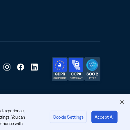
GDPR
CCPA
SOC 2
COMPLIANT
COMPLIANT
TYPE 2
ed experience,
Cookie Settings
Accept All
ttings. You can
erience with
เริ่มตอนนี้: