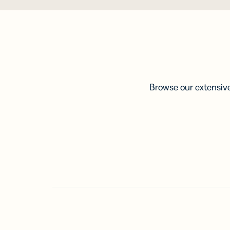
ก้าวนำหน้า
ประ
ข้อมูลเชิง
แหล่งข้อมู
ตามทีม
ความรู้ที่ใช้
ศูนย์ช่วยเห
ฟีเจอร์
นักพัฒนา
ค้นหาคำต
Trust Cent
Link
การตลาด
คัด
ศูนย์ช่วยเห
ติดต
Browse our extensive
บริการลูกค้
และเ
Trust Cent
สำห
โปร
เชีย
ลิงก
มือถ
ลิงก์
สำห
ข้อ
SM