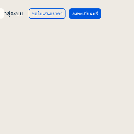
เข้าสู่ระบบ
ขอใบเสนอราคา
ลงทะเบียนฟรี
นการ
ม่
ใช้งาน
ม่
ยืนยันการ
ื้อ
สำรวจ
ฑ์ BITLY
ารวิจัย
ข้อเสนอ
y Integration
ะ
 Bitly
ของ
t และ
ารตลาด
จุภัณฑ์
y
ามารถ
ts:
สิ่งที่
รโฆษณา
เชิงลึก
 คุณ
va Integration
พิมพ์
จนขึ้น