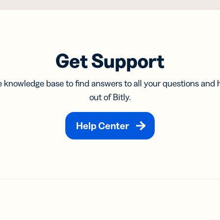
เป็นหน
ด้วย
ดูการผสา
สิทธิภาพ
โค้ด
ตัดสิน
ตลาดและ
ล AI
นั้นหร
กา
ทำงานทั้
โดยธุรกิจ
ได้จริง
ดิจิ
เร็วขึ้
รับผลกา
ลือ
นักพัฒนา
อ่านตอน
ธุรกิจขนาดเล็ก
การ
ค้นพบเพิ่
อบ
Get Support
er
ตลาดกลางการ
เนื้
-in-bio
Branded
บริษัทขนาดกลาง
ผสานการทำงาน
API และเ
Link
สรรและ
ลือ
นักพัฒนา
ประกอบ
ปรับแต่งลิงก์
ามลิงก์
 knowledge base to find answers to all your questions and 
า
Enterprise
ด้วย URL ของ
Trust Cen
นื้อหา
out of Bitly.
er
ตลาดกลางการ
แบรนด์คุณ
รับ
ผสานการทำงาน
ไฟล์โซ
ลมีเดีย
Help Center
์สำหรับ
แคมเปญ
ือ
UTM
สั้น
ติดตามลิงก์
รับ
และ QR
ความ
Code ด้วย
S
พารามิเตอร์
UTM