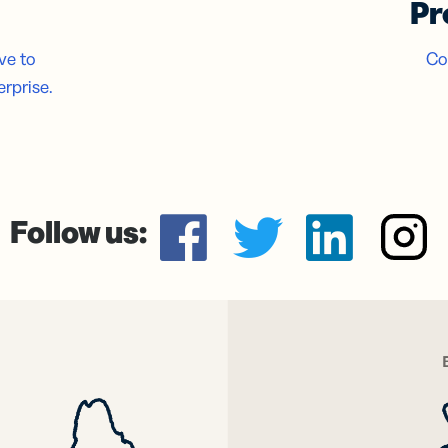
Pr
บัตร
2D Barcode
ัล
เพิ่ม GS1
ยเครือ
Digital Link
ve to
Co
ยของคุณ
ลงใน QR
ยนามบัตร
erprise.
Code ที่
ัล
ออกแบบ
สำหรับบรรจุ
ภัณฑ์
Follow us:
Facebook
twitter
linke