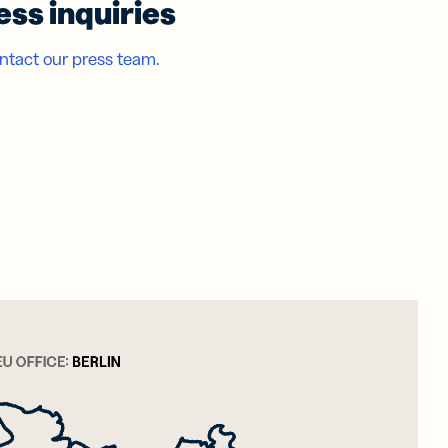
ess inquiries
ntact our press team.
din