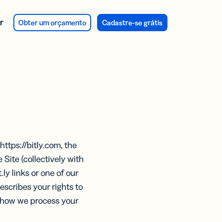
r
Obter um orçamento
Cadastre-se grátis
AÇÕES
Á DE
OS DE
Á DE
firmação
Pedido
quisas e
y Integration
TOS
RIO DE
https://bitly.com, the
dback
ISA
 Site (collectively with
ça o
dos
.ly links or one of our
alagem
Assist e
sionais
Produtos
scribes your rights to
kly
n how we process your
va Integration
licidade
ts:
ting
 as
ressa