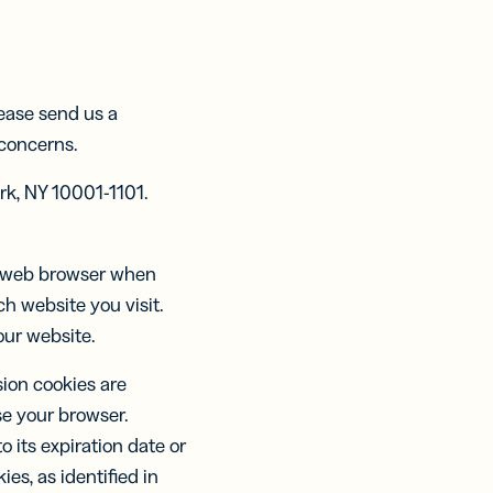
ts Mais
 no
es
,
o
licidade
ões
tal
 sua
AIS
Rápidas
rmance.
lease send us a
partilhamento
ora
é um
 concerns.
conteúdo
ação
?
ter
rk, NY 10001-1101.
dos
ur web browser when
h website you visit.
our website.
sion cookies are
e your browser.
o its expiration date or
es, as identified in