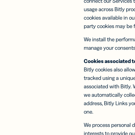
connect our Services t
usage across Bitly pro
cookies available in o
party cookies may be f
We install the perfor
manage your consents
Cookies associated to
Bitly cookies also allow
tracked using a unique
associated with Bitly.
we automatically colle
address, Bitly Links yo
one.
We process personal da
interests to provide ou