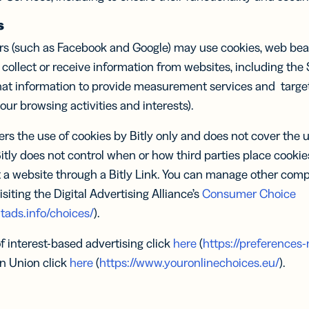
s
rs (such as Facebook and Google) may use cookies, web beac
 collect or receive information from websites, including the
hat information to provide measurement services and target 
r browsing activities and interests).
ers the use of cookies by Bitly only and does not cover the 
Bitly does not control when or how third parties place cooki
 a website through a Bitly Link. You can manage other comp
isiting the Digital Advertising Alliance’s
Consumer Choice
tads.info/choices/
).
of interest-based advertising click
here
(
https://preferences-
n Union click
here
(
https://www.youronlinechoices.eu/
).