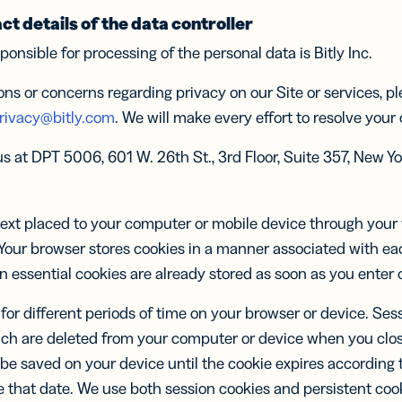
Insigh
estão
re o
is
integraçõ
isar o
text
para celular,
ct details of the data controller
know-
Claros
escur
empenho
ocol
sem precisar
Pub
ponsible for processing of the personal data is Bitly Inc.
de código
Decis
Digi
sobre
PE
POR EMPRESA
SAIBA M
Mais 
perfo
 DE IA
ons or concerns regarding privacy on our Site or services, p
 RESPOSTAS
Com
edores
Pequenas
leia ag
S
Você 
API e
rivacy@bitly.com
. We will make every effort to resolve your
Empresas
de 
Document
ajuda
Desenvolvedores
deles
ajuda
Desenvolvedores
 na bio
Links com
Trust Cen
s at DPT 5006, 601 W. 26th St., 3rd Floor, Suite 357, New Yo
Mercado Médio
marca
confira os
a
er
Marketplace de
er
Marketplace de
Personalize
doria e
Integrações
resulta
Integrações
to
Enterprise
links com o
reie links
URL da sua
 text placed to your computer or mobile device through yo
onteúdos
marca
 seus
Your browser stores cookies in a manner associated with eac
is nas
in essential cookies are already stored as soon as you enter 
s sociais
for different periods of time on your browser or device. Ses
s para
Campanhas
ositivos
UTM
ch are deleted from your computer or device when you clos
eis
Rastreie links
 be saved on your device until the cookie expires according t
s curtos
e QR Codes
a
com
that date. We use both session cookies and persistent cooki
sagens