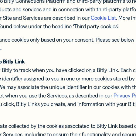
o Bitly Connections Platform and third-party platforms to he
ducts and services and in connection with third-party plat
ur Site and Services are described in our
Cookie List
. More i
ound below under the headline ‘Third party cookies’.
mance cookies only based on your consent. Please see below
.
 Bitly Link
 Bitly to track when you have clicked on a Bitly Link. Each cli
 identiﬁer assigned to you in one or more cookies stored b
 We may associate the unique identiﬁer in our cookies with t
ct when you use the Services, as described in our
Privacy Po
u click, Bitly Links you create, and information with your Bi
ta collected by the cookies associated to Bitly Link based o
r Services, including to ensure their functionality and securi