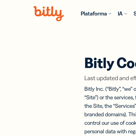
Skip Navigation
Plataforma
IA
PRODUTO
RECURSOS
POR SETO
SAIBA MA
Varejo
Blog
Enc
Bitl
Bitly Co
de 
Obtenha as 
Cria
Pers
tendências,
anál
comp
melhores pr
link
Hospitalid
Last updated and eff
e ra
code
links
Guias e eB
Bitly Inc. (“Bitly”, “we
Tecnologia
Descubra r
“Site”) or the services,
Software e
aprofundad
Hardware
the Site, the “Services”
opiniões de
Bit
especialista
branded domains). Thi
Seguros
Cone
Anal
control our use of coo
Um l
agen
Vídeos e W
cent
IA c
personal data with reg
Fique à fre
Serviços
rast
Mod