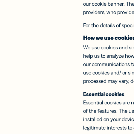
our cookie banner. The
SM
providers, who provide 
Car
visi
For the details of spec
digi
Exp
How we use cookie
red
We use cookies and sim
cart
visit
help us to analyze how
our communications to 
use cookies and/ or si
processed may vary, de
Essential cookies
Essential cookies are 
of the features. The u
installed on your devi
legitimate interests to