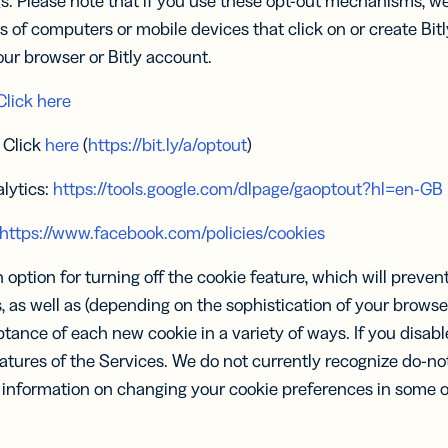
gs. Please note that if you use these opt-out mechanisms, we 
s of computers or mobile devices that click on or create Bitl
ur browser or Bitly account.
Click here
: Click
here
(
https://bit.ly/a/optout
)
lytics:
https://tools.google.com/dlpage/gaoptout?hl=en-GB
https://www.facebook.com/policies/cookies
option for turning off the cookie feature, which will preve
 as well as (depending on the sophistication of your browse
ance of each new cookie in a variety of ways. If you disable
atures of the Services. We do not currently recognize do-not
e information on changing your cookie preferences in some 