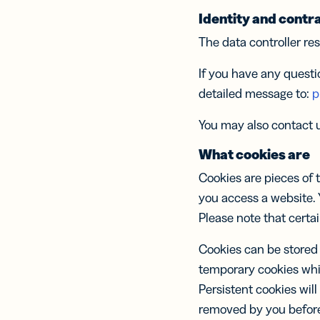
insights sob
Profissiona
anal
Con
Identity and contra
mercado e 
des
Prot
how prático
The data controller res
POR EQUI
RECURSOS
If you have any questi
ENCONTRE
Desenvolv
RECURSO
detailed message to:
p
Centro de 
Centro de 
Marketing
Link
You may also contact u
Faç
Trust Cent
Trust Cent
Serviço de
cura
What cookies are
atendimen
rast
Cookies are pieces of
e c
para
you access a website. 
perf
Please note that certa
rede
Cookies can be stored 
Link
disp
temporary cookies whi
móv
Persistent cookies will
Link
par
removed by you before 
men