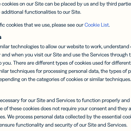
parâmetros
 cookies on our Site can be placed by us and by third partie
S
UTM
additional functionalities to our Site.
tões de
Código de
ta
barras 2D
ific cookies that we use, please see our
Cookie List
.
tais
Adicione um
anda sua
GS1 Digital
s
e com
Link aos QR
ilar technologies to allow our website to work, understand 
ões de
Codes
a virtuais
usados em
 and when you visit our Site and use the Services through th
embalagens
you. There are different types of cookies used for differe
milar techniques for processing personal data, the types of 
pending on the categories of cookies or similar techniques
necessary for our Site and Services to function properly an
se of these cookies does not require your consent and they 
ces. We process personal data collected by the essential co
 ensure functionality and security of our Site and Services.