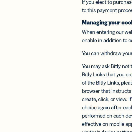
If you elect to purcha
to this payment proce
Managing your cook
When entering our web
enable in addition to e
You can withdraw you
You may ask Bitly not 
Bitly Links that you cr
of the Bitly Links, plea
browser that instructs
create, click, or view. 
choice again after eac
performed on each dev
effective on mobile ap