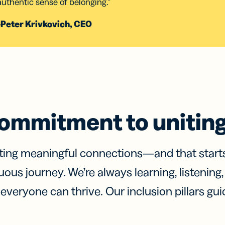
authentic sense of belonging.”
 के साथ
क्यूआर कोड में
 नेटवर्क
GS1 डिजिटल
-Peter Krivkovich, CEO
लिंक जोड़ें
ommitment to uniting 
eating meaningful connections—and that start
inuous journey. We’re always learning, listening
everyone can thrive. Our inclusion pillars gui