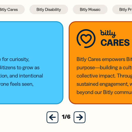
Bitly Cares
Bitly Disability
Bitly Mosaic
Bitly P
for curiosity,
Bitly Cares empowers Bi
tizens to grow as
purpose—building a cultu
ion, and intentional
collective impact. Throu
one feels seen,
sustained engagement, w
beyond our Bitly commun
next
1/6
previous