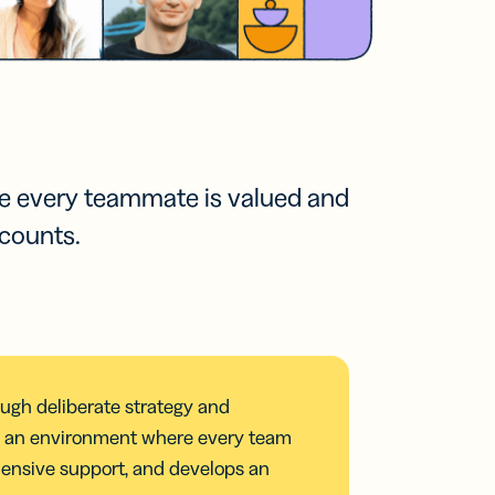
 एक हैं?
्री साझा
नें
ा
ूमेंटेशन
ter
here every teammate is valued and
 counts.
ough deliberate strategy and
ing an environment where every team
ensive support, and develops an