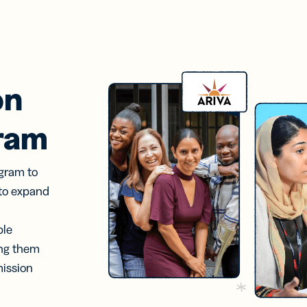
on
gram
ogram to
 to expand
ble
ing them
mission