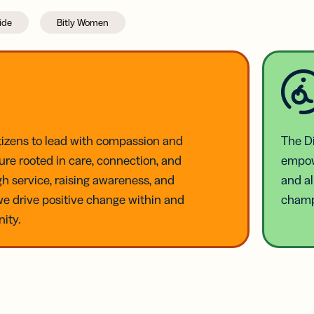
ride
Bitly Women
tizens to lead with compassion and
The Di
re rooted in care, connection, and
empow
gh service, raising awareness, and
and al
e drive positive change within and
champ
ity.