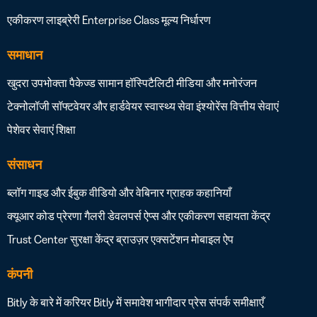
एकीकरण लाइब्रेरी
Enterprise Class
मूल्य निर्धारण
समाधान
खुदरा
उपभोक्ता पैकेज्ड सामान
हॉस्पिटैलिटी
मीडिया और मनोरंजन
टेक्नोलॉजी सॉफ्टवेयर और हार्डवेयर
स्वास्थ्य सेवा
इंश्योरेंस
वित्तीय सेवाएं
पेशेवर सेवाएं
शिक्षा
संसाधन
ब्लॉग
गाइड और ईबुक
वीडियो और वेबिनार
ग्राहक कहानियाँ
क्यूआर कोड प्रेरणा गैलरी
डेवलपर्स
ऐप्स और एकीकरण
सहायता केंद्र
Trust Center
सुरक्षा केंद्र
ब्राउज़र एक्सटेंशन
मोबाइल ऐप
कंपनी
Bitly के बारे में
करियर
Bitly में समावेश
भागीदार
प्रेस
संपर्क
समीक्षाएँ