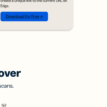
create a unique link to the current URL on
Edge.
Download for Free →
over
scans.