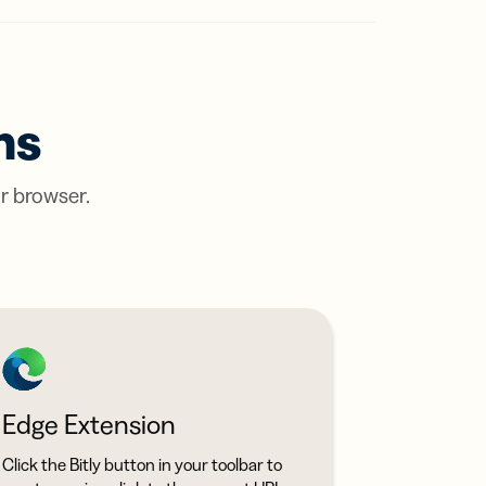
ts Mais
 no
es
,
o
licidade
ões
tal
 sua
AIS
Rápidas
rmance.
ns
partilhamento
ora
é um
conteúdo
ação
?
ter
ur browser.
dos
Edge Extension
Click the Bitly button in your toolbar to