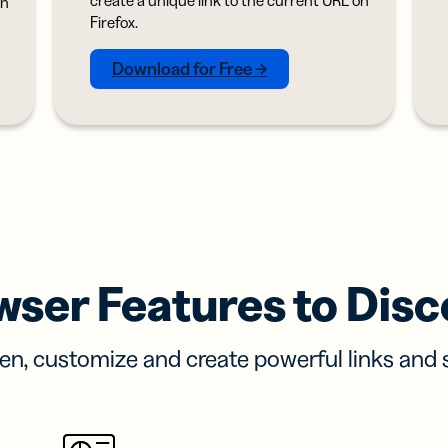
parâmetros
on
S
Firefox.
UTM
tões de
Código de
Download for Free →
ta
barras 2D
tais
Adicione um
anda sua
GS1 Digital
e com
Link aos QR
ões de
Codes
a virtuais
usados em
embalagens
wser Features to Disc
en, customize and create powerful links and 