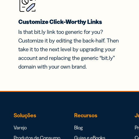
Customize Click-Worthy Links
Is that bit.ly link too generic for you?
Customize it by editing the back-half. Then
take it to the next level by upgrading your
account and replacing the generic “bit.ly”
domain with your own brand.
Soluções
Recursos
J
Varejo
Blog
Pr
Produtos de Consumo
Guias e eBooks
Co