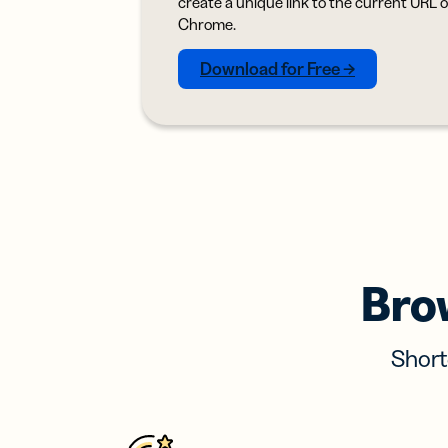
create a unique link to the current URL 
SM
Chrome.
Car
Download for Free →
visi
digi
Exp
red
cart
visit
Bro
Short