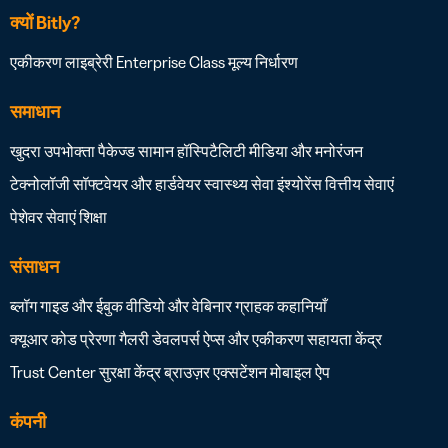
क्यों Bitly?
एकीकरण लाइब्रेरी
Enterprise Class
मूल्य निर्धारण
समाधान
खुदरा
उपभोक्ता पैकेज्ड सामान
हॉस्पिटैलिटी
मीडिया और मनोरंजन
टेक्नोलॉजी सॉफ्टवेयर और हार्डवेयर
स्वास्थ्य सेवा
इंश्योरेंस
वित्तीय सेवाएं
पेशेवर सेवाएं
शिक्षा
संसाधन
ब्लॉग
गाइड और ईबुक
वीडियो और वेबिनार
ग्राहक कहानियाँ
क्यूआर कोड प्रेरणा गैलरी
डेवलपर्स
ऐप्स और एकीकरण
सहायता केंद्र
Trust Center
सुरक्षा केंद्र
ब्राउज़र एक्सटेंशन
मोबाइल ऐप
कंपनी