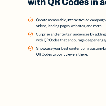
with QR Codes in 
นาม
ดิจิท
ขยา
ข่า
ด้ว
Create memorable, interactive ad campaigns
ดิจิท
videos, landing pages, websites, and more.
Surprise and entertain audiences by adding 
with QR Codes that encourage deeper eng
Showcase your best content on a
custom-br
QR Codes to point viewers there.