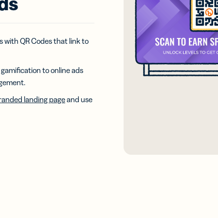
ads
บัตร
2D Barcode
ัล
เพิ่ม GS1
ยเครือ
Digital Link
ยของคุณ
ลงใน QR
ยนามบัตร
 with QR Codes that link to
Code ที่
ัล
ออกแบบ
สำหรับบรรจุ
gamification to online ads
ภัณฑ์
agement.
anded landing page
and use