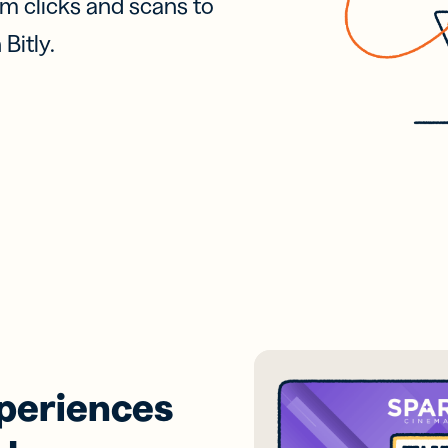
เป็นหน
om clicks and scans to
ด้วย
ดูการผสา
สิทธิภาพ
โค้ด
ตัดสิน
ตลาดและ
ล AI
นั้นหร
กา
ทำงานทั้
โดยธุรกิจ
Bitly.
ได้จริง
ดิจิ
เร็วขึ้
รับผลกา
ลือ
นักพัฒนา
อ่านตอน
ธุรกิจขนาดเล็ก
การ
ค้นพบเพิ่
อบ
er
ตลาดกลางการ
เนื้
-in-bio
Branded
บริษัทขนาดกลาง
ผสานการทำงาน
API และเ
Link
สรรและ
ลือ
นักพัฒนา
ประกอบ
ปรับแต่งลิงก์
ามลิงก์
า
Enterprise
ด้วย URL ของ
Trust Cen
นื้อหา
er
ตลาดกลางการ
แบรนด์คุณ
รับ
ผสานการทำงาน
ไฟล์โซ
ลมีเดีย
์สำหรับ
แคมเปญ
ือ
UTM
สั้น
ติดตามลิงก์
รับ
และ QR
ความ
Code ด้วย
S
พารามิเตอร์
xperiences
UTM