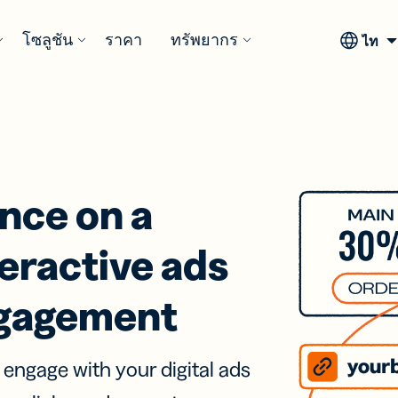
โซลูชัน
ราคา
ทรัพยากร
ไทย
หกรรม
เติม
รับแรงบันดาลใจ
การผสา
มีอะไรให
กรณีการ
มีอะไรให
ทำงาน
y Assist
สินค้าอุปโภค
เรื่องราวของลูกค้า
ตัวสร้าง QR
Bitly LLM
การ
rtener
บริโภค
Code
Integrations
นวโน้ม
างและ
สำรวจเรื่องราว
สั่งซ
nce on a
แต่ง แบ่ง
โซลูชันที่
จัดการลิงก์
ดลับ และ
ราะห์
ความสำเร็จจาก
 และ
ยืดหยุ่นตอบ
ผ่านผู้ช่วย AI
ิที่ดี
์และ QR
ลูกค้า Bitly
รมการ
สื่อและความบันเทิง
การ
ามลิงก์
โจทย์ทุก
ของคุณ
 ด้วย AI
ผลิตภัณ
รายงานก
teractive ads
และ
ความ
แกลเลอรีแรง
Bitly Shopif
แน
แนะนำ
82% 
ต้องการทาง
การดูแลสุขภาพ
บันดาลใจ QR Code
ooks
ly MCP
ธุรกิจ
&
ดูตัวอย่าง QR Code
Assis
นักก
พยากร
อมต่อกับ
ngagement
สำหรับทุก
้อมูลเชิง
แทน AI
บรร
Weekl
ไม่ส
อุตสาหกรรม
ytics
Page
ี่ยวชาญ
 Model
บริการทางการเงิน
Insigh
นที่กลาง
Landing page
มองเห็น
text
กา
าร
ที่เหมาะกับ
ocol
 engage with your digital ads
ข้อมูล
มมนา
ได้ผล
Bitly + Can
แบบ
าชีพ
ตามและ
การศึกษา
มือถือและไม่
ที่ชัดเ
ราะห์
ต้องเขียน