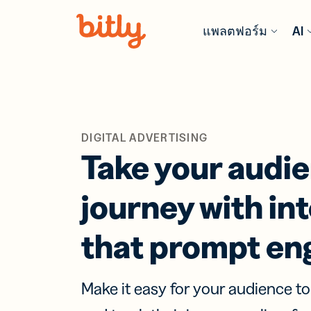
Skip Navigation
แพลตฟอร์ม
AI
ผลิตภัณฑ์
ฟีเจอร์ AI
ตามอุตสา
เรียนรู้เพิ่ม
การค้าปลีก
บล็อก
URL
Bitl
DIGITAL ADVERTISING
Sho
รับข้อมูลแ
สร้
Take your audie
ปรับ
ล่าสุด เคล็
วิเค
ปัน
แนวทางปฏิบัต
ลิงก
อุตสาหกร
ติดต
บริการ
ที่สุด
Code
journey with in
เทคโนโลยี
คู่มือ & eB
Bit
ซอฟต์แวร์ 
เจาะลึกทรั
เชื่
that prompt e
ฮาร์ดแวร์
เชิงลึกและข
ตัว
Anal
ลึกจากผู้เช
ด้วย
ประกันภัย
สถา
Con
ในก
Prot
Make it easy for your audience to
วิดีโอ & สั
บริการมืออ
ติด
ออนไลน์
วิเค