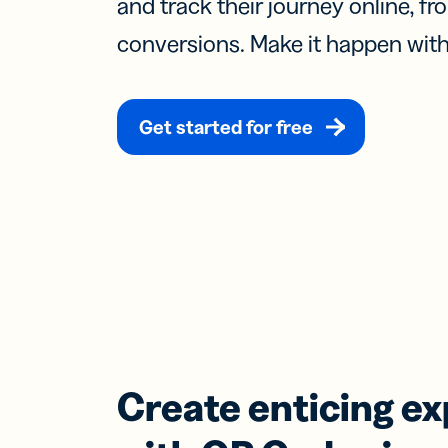
and track their journey online, fr
ก้าวนำหน้า
ประ
ข้อมูลเชิง
แหล่งข้อมู
ตามทีม
conversions. Make it happen with 
ความรู้ที่ใช้
ศูนย์ช่วยเห
ฟีเจอร์
นักพัฒนา
ค้นหาคำต
Trust Cent
Get started for free
Link
การตลาด
คัด
ศูนย์ช่วยเห
ติดต
บริการลูกค้
และเ
Trust Cent
สำห
โปร
เชีย
ลิงก
มือถ
ลิงก์
สำห
ข้อ
SM
Create enticing e