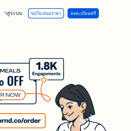
เข้าสู่ระบบ
ขอใบเสนอราคา
ลงทะเบียนฟรี
นการ
ม่
ใช้งาน
ม่
ยืนยันการ
ื้อ
สำรวจ
ฑ์ BITLY
ารวิจัย
ข้อเสนอ
y Integration
ะ
 Bitly
ของ
t และ
ารตลาด
จุภัณฑ์
y
ามารถ
ts:
สิ่งที่
รโฆษณา
เชิงลึก
 คุณ
va Integration
พิมพ์
จนขึ้น