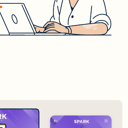
ึ่งใน
นการ
ใจได้
ือไม่?
รโฆษณา
งหมด
ทัล
น
รวิจัย
นี้
แชร์
มเติม
อหา
อกสาร
ter