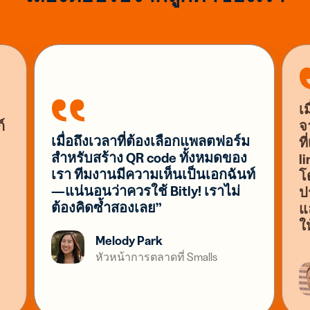
เ
์
จ
เมื่อถึงเวลาที่ต้องเลือกแพลตฟอร์ม
ท
สำหรับสร้าง QR code ทั้งหมดของ
l
เรา ทีมงานมีความเห็นเป็นเอกฉันท์
โ
—แน่นอนว่าควรใช้ Bitly! เราไม่
ปร
ต้องคิดซ้ำสองเลย”
แ
ใ
Melody Park
หัวหน้าการตลาดที่ Smalls