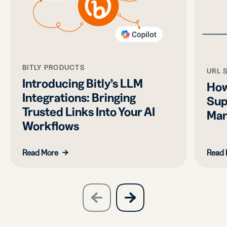
BITLY PRODUCTS
URL 
Introducing Bitly’s LLM
How
Integrations: Bringing
Sup
Trusted Links Into Your AI
Man
Workflows
Read More
Read 
slide
next
previous
slide