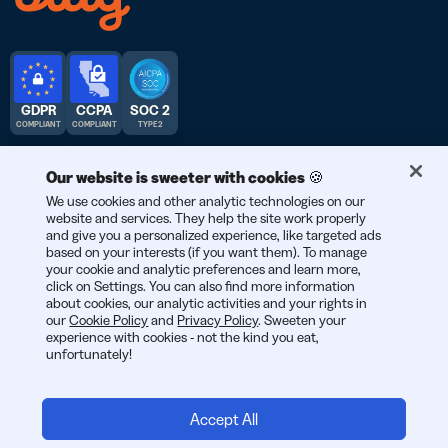
GDPR
CCPA
SOC 2
COMPLIANT
COMPLIANT
TYPE 2
Our website is sweeter with cookies 🍪
We use cookies and other analytic technologies on our
website and services. They help the site work properly
© 2026 Bitly | สร้างสรรค์ในนครนิวยอร์ก เบอร์ลิน และทั่วโลก
and give you a personalized experience, like targeted ads
based on your interests (if you want them). To manage
your cookie and analytic preferences and learn more,
click on Settings. You can also find more information
about cookies, our analytic activities and your rights in
our
Cookie Policy
and
Privacy Policy
. Sweeten your
experience with cookies - not the kind you eat,
unfortunately!
Accept All