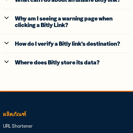
Why am I seeing a warning page when
clicking a Bitly Link?
How do I verify a Bitly link’s destination?
Where does Bitly store its data?
ผลิตภัณฑ์
URL Shortener